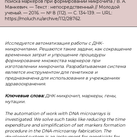
поиска маркеров при формировании микрочипа / В. А.
Манкевич. — Текст : непосредственный // Молодой
ученый. — 2016. — № 8 (112). — С. 134-139. — URL:
https://moluch.ru/archive/112/28762.
Исследуется автоматизация работы с ДНК-
микрочипами. Решаются такие задачи, как сокращение
временных затрат и упрощение процедуры
формирование множества маркеров при
изготовлении микрочипа. Разрабатываемая система
является инструментом для генетиков и
предназначена для использования в учреждениях
здравоохранения.
Ключевые слова:
ДНК-микрочип, маркеры, гены,
мутации.
The automation of work with DNA microarrays is
investigated. We solve such tasks like reducing the time
expenditure and simplification of set markers formation
procedure in the DNA-microarray fabrication. The
developed system is an instrument for geneticists for