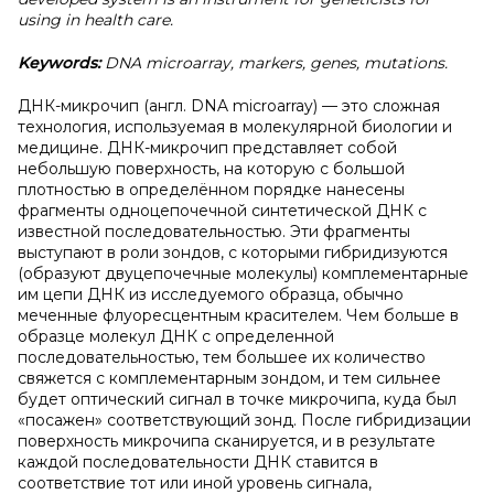
using in health care.
Keywords:
DNA microarray, markers, genes, mutations.
ДНК-микрочип (англ. DNA microarray) — это сложная
технология, используемая в молекулярной биологии и
медицине. ДНК-микрочип представляет собой
небольшую поверхность, на которую с большой
плотностью в определённом порядке нанесены
фрагменты одноцепочечной синтетической ДНК с
известной последовательностью. Эти фрагменты
выступают в роли зондов, с которыми гибридизуются
(образуют двуцепочечные молекулы) комплементарные
им цепи ДНК из исследуемого образца, обычно
меченные флуоресцентным красителем. Чем больше в
образце молекул ДНК с определенной
последовательностью, тем большее их количество
свяжется с комплементарным зондом, и тем сильнее
будет оптический сигнал в точке микрочипа, куда был
«посажен» соответствующий зонд. После гибридизации
поверхность микрочипа сканируется, и в результате
каждой последовательности ДНК ставится в
соответствие тот или иной уровень сигнала,