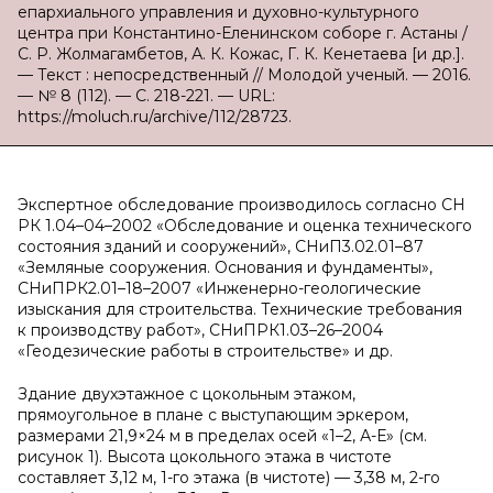
епархиального управления и духовно-культурного
центра при Константино-Еленинском соборе г. Астаны /
С. Р. Жолмагамбетов, А. К. Кожас, Г. К. Кенетаева [и др.].
— Текст : непосредственный // Молодой ученый. — 2016.
— № 8 (112). — С. 218-221. — URL:
https://moluch.ru/archive/112/28723.
Экспертное обследование производилось согласно СН
РК 1.04–04–2002 «Обследование и оценка технического
состояния зданий и сооружений», СНиП3.02.01–87
«Земляные сооружения. Основания и фундаменты»,
СНиПРК2.01–18–2007 «Инженерно-геологические
изыскания для строительства. Технические требования
к производству работ», СНиПРК1.03–26–2004
«Геодезические работы в строительстве» и др.
Здание двухэтажное с цокольным этажом,
прямоугольное в плане с выступающим эркером,
размерами 21,9×24 м в пределах осей «1–2, А-Е» (см.
рисунок 1). Высота цокольного этажа в чистоте
составляет 3,12 м, 1-го этажа (в чистоте) — 3,38 м, 2-го