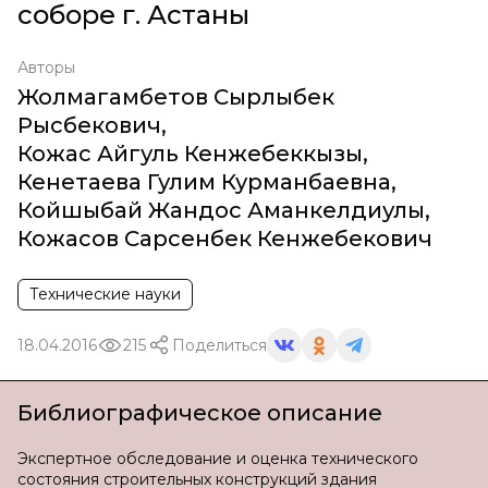
соборе г. Астаны
Авторы
Жолмагамбетов Сырлыбек
Рысбекович
,
Кожас Айгуль Кенжебеккызы
,
Кенетаева Гулим Курманбаевна
,
Койшыбай Жандос Аманкелдиулы
,
Кожасов Сарсенбек Кенжебекович
Технические науки
18.04.2016
215
Поделиться
Библиографическое описание
Экспертное обследование и оценка технического
состояния строительных конструкций здания