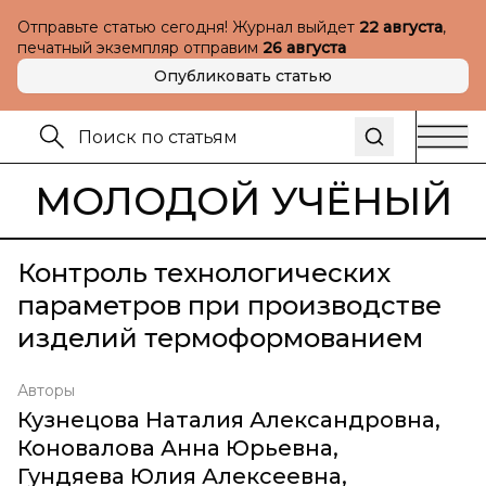
Отправьте статью сегодня! Журнал выйдет
22 августа
,
печатный экземпляр отправим
26 августа
Опубликовать статью
МОЛОДОЙ УЧЁНЫЙ
Контроль технологических
параметров при производстве
изделий термоформованием
Авторы
Кузнецова Наталия Александровна
,
Коновалова Анна Юрьевна
,
Гундяева Юлия Алексеевна
,