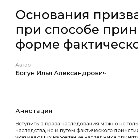
Основания призв
при способе прин
форме фактическ
Автор
Богун Илья Александрович
Аннотация
Вступить в права наследования можно не тол
наследства, но и путем фактического приняти
указывающих на желание наследника принят