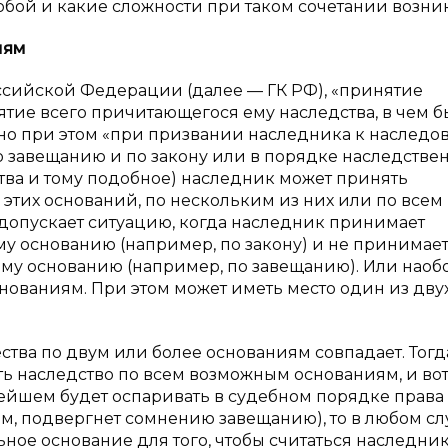
обой и какие сложности при таком сочетании возни
иям
оссийской Федерации (далее — ГК РФ), «принятие
ятие всего причитающегося ему наследства, в чем б
, но при этом «при призвании наследника к наслед
 завещанию и по закону или в порядке наследстве
ства и тому подобное) наследник может принять
этих оснований, по нескольким из них или по всем
ь допускает ситуацию, когда наследник принимает
му основанию (например, по закону) и не принимае
гому основанию (например, по завещанию). Или наоб
ованиям. При этом может иметь место один из дву
а по двум или более основаниям совпадает. Тогда
ь наследство по всем возможным основаниям, и во
ьнейшем будет оспаривать в судебном порядке права
м, подвергнет сомнению завещанию), то в любом сл
ьное основание для того, чтобы считаться наследни