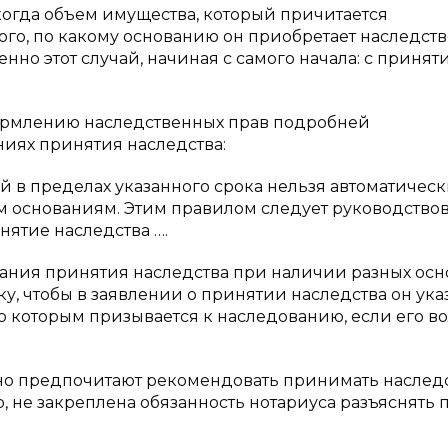
когда объем имущества, который причитается
того, по какому основанию он приобретает наследств
нно этот случай, начиная с самого начала: с принят
ормлению наследственных прав подробней
иях принятия наследства:
й в пределах указанного срока нельзя автоматичес
им основаниям. Этим правилом следует руководствов
нятие наследства ….
вания принятия наследства при наличии разных ос
, чтобы в заявлении о принятии наследства он указ
о которым призывается к наследованию, если его во
но предпочитают рекомендовать принимать наследс
 не закреплена обязанность нотариуса разъяснять 