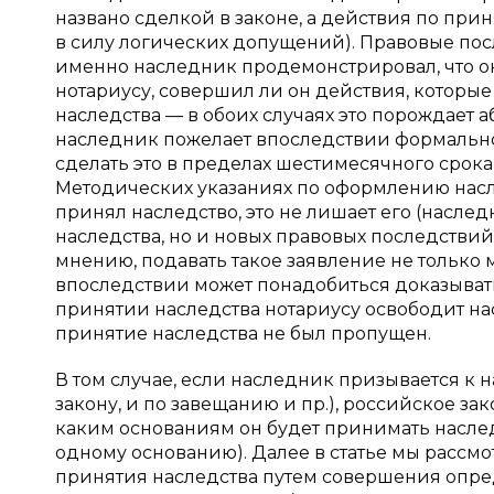
названо сделкой в законе, а действия по пр
в силу логических допущений). Правовые пос
именно наследник продемонстрировал, что о
нотариусу, совершил ли он действия, которы
наследства — в обоих случаях это порождает 
наследник пожелает впоследствии формально 
сделать это в пределах шестимесячного срока 
Методических указаниях по оформлению насл
принял наследство, это не лишает его (насле
наследства, но и новых правовых последствий 
мнению, подавать такое заявление не только 
впоследствии может понадобиться доказывать 
принятии наследства нотариусу освободит нас
принятие наследства не был пропущен.
В том случае, если наследник призывается к
закону, и по завещанию и пр.), российское за
каким основаниям он будет принимать наследс
одному основанию). Далее в статье мы рассмо
принятия наследства путем совершения опр