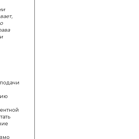
ии
вает,
о
рава
и
 подачи
нию
дентной
тать
ние
рямо