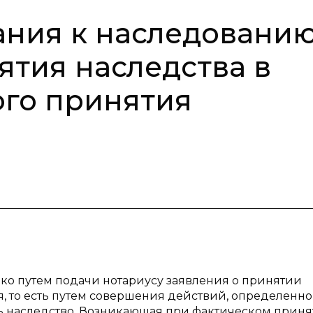
ания к наследовани
ятия наследства в
ого принятия
ько путем подачи нотариусу заявления о принятии
я, то есть путем совершения действий, определенно
ь наследство. Возникающая при фактическом прин