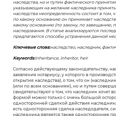
наследства, но и путем фактического приняти
указывающих на желание наследника принять
наследства неопределенность состоит в том, ч
по какому основанию он принимает наследство
какому основанию (по закону, по завещанию, п
наследования. В статье анализируются послед
предлагаются способы устранения данной не
Ключевые слова:
наследство, наследник, факти
Keywords
:
inheritance, inheritor, heir
Согласно действующему законодательству, на
заявления нотариусу, у которого в производст
открытия наследства), о том, что он (наслед
(или по всем основаниям), но и путем совер
свидетельствуют о том, что наследник хочет 
формой можно только с очень большой осторо
односторонней сделкой действия наследника
есть односторонняя сделка наследодателя, 
наследника является также одностороннее пр