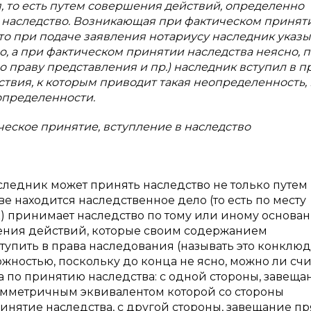
я, то есть путем совершения действий, определенно
 наследство. Возникающая при фактическом принят
то при подаче заявления нотариусу наследник указы
, а при фактическом принятии наследства неясно, п
о праву представления и пр.) наследник вступил в п
ствия, к которым приводит такая неопределенность, 
определенности.
ческое принятие, вступление в наследство
следник может принять наследство не только путем
ве находится наследственное дело (то есть по месту
ник) принимает наследство по тому или иному основа
шения действий, которые своим содержанием
вступить в права наследования (называть это конклю
жностью, поскольку до конца не ясно, можно ли счи
 по принятию наследства: с одной стороны, завеща
симметричным эквивалентом которой со стороны
инятие наследства, с другой стороны, завещание п