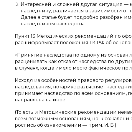
Интересней и сложней другая ситуация — 
наследнику, различается в зависимости от 
Далее в статье будет подробно разобран име
наследником наследства.
Пункт 13 Методических рекомендаций по оф
расшифровывает положения ГК РФ об основан
«Принятие наследства по одному из основани
расценивать как отказ от наследства по друг
в случаях, когда имело место фактическое при
Исходя из особенностей правового регулиро
наследования, нотариус разъясняет наследнику
принимает наследство по всем основаниям, п
направлена на иное.
(То есть и Методические рекомендации неяв
всем возможным основаниям, но, к сожалению,
роспись об ознакомлении — прим. И. Б.)