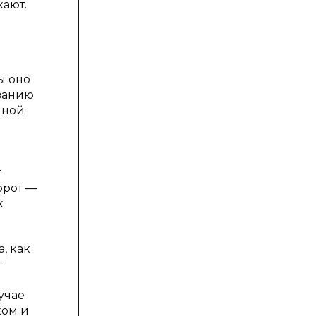
кают.
ы оно
ованию
нной
т
орот —
х
, как
т
учае
ком и