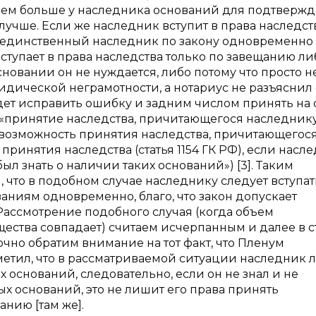
 Чем больше у наследника оснований для подтверж
 лучше. Если же наследник вступит в права наследст
, единственный наследник по закону одновременно
ступает в права наследства только по завещанию ли
сновании он не нуждается, либо потому что просто н
идической неграмотности, а нотариус не разъяснил
дет исправить ошибку и задним числом принять на 
«принятие наследства, причитающегося наследник
 возможность принятия наследства, причитающегос
принятия наследства (статья 1154 ГК РФ), если насл
ыл знать о наличии таких оснований») [3]. Таким
, что в подобном случае наследнику следует вступат
аниям одновременно, благо, что закон допускает
Рассмотрение подобного случая (когда объем
ства совпадает) считаем исчерпанным и далее в с
чно обратим внимание на тот факт, что Пленум
метил, что в рассматриваемой ситуации наследник 
х оснований, следовательно, если он не знал и не
х оснований, это не лишит его права принять
нию [там же].