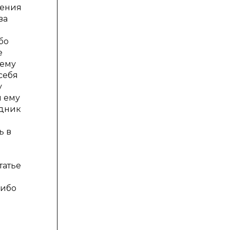
дения
ва
бо
е
 ему
себя
у
я ему
едник
ь в
татье
либо