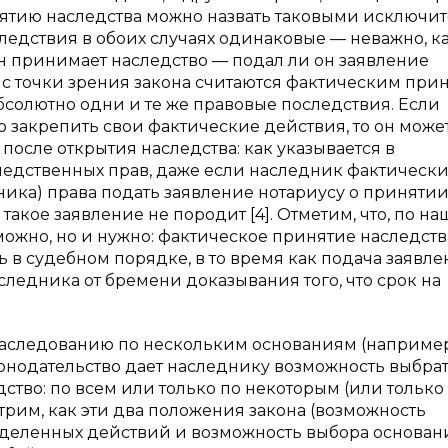
инятию наследства можно назвать таковыми исключи
ледствия в обоих случаях одинаковые — неважно, к
н принимает наследство — подал ли он заявление
е с точки зрения закона считаются фактическим при
абсолютно одни и те же правовые последствия. Если
закрепить свои фактические действия, то он може
после открытия наследства: как указывается в
едственных прав, даже если наследник фактическ
дника) права подать заявление нотариусу о приняти
такое заявление не породит [4]. Отметим, что, по н
можно, но и нужно: фактическое принятие наследств
в судебном порядке, в то время как подача заявле
ледника от бремени доказывания того, что срок на
 наследованию по нескольким основаниям (например
конодательство дает наследнику возможность выбрат
тво: по всем или только по некоторым (или только
трим, как эти два положения закона (возможность
еделенных действий и возможность выбора основан