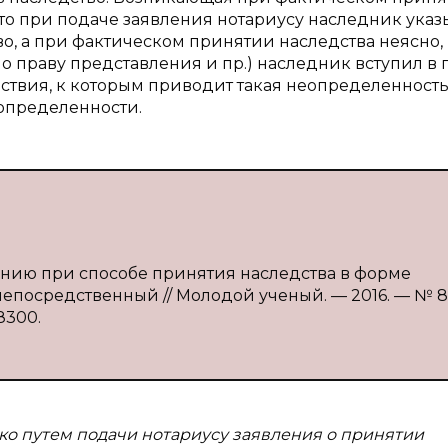
что при подаче заявления нотариусу наследник указ
о, а при фактическом принятии наследства неясно,
по праву представления и пр.) наследник вступил в 
ствия, к которым приводит такая неопределенность
определенности.
ванию при способе принятия наследства в форме
 непосредственный // Молодой ученый. — 2016. — № 8 (
28300.
ко путем подачи нотариусу заявления о принятии