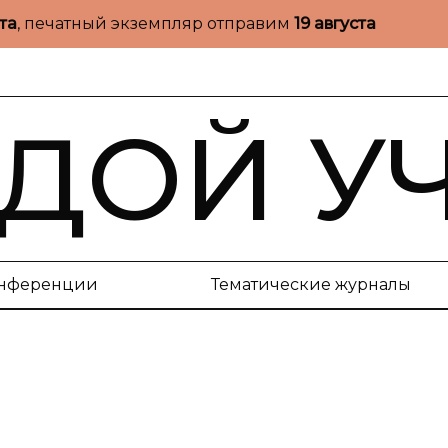
ста
, печатный экземпляр отправим
19 августа
ДОЙ У
нференции
Тематические журналы