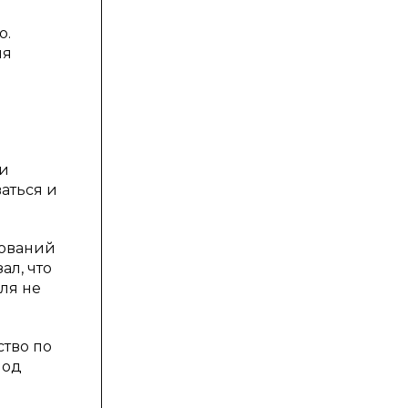
о.
ия
ки
аться и
нований
ал, что
ля не
тво по
под