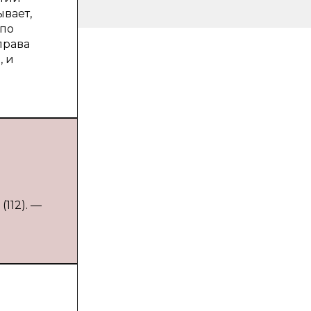
ывает,
 по
права
, и
112). —