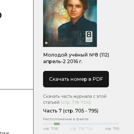
ю
Молодой учёный №8 (112)
апрель-2 2016 г.
Скачать номер в PDF
Скачать часть журнала с этой
статьей
(стр.
718-724
)
:
Часть 7
(cтр. 705 - 795)
Расположение в файле:
стр.
705
стр.
718-724
стр.
795
ятии