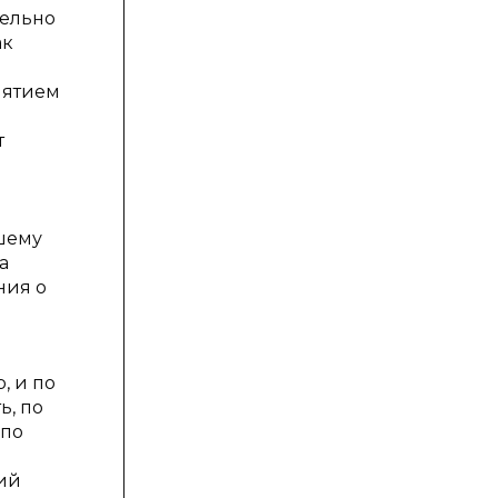
тельно
ак
нятием
т
и
и
ашему
а
ния о
, и по
ь, по
 по
ий