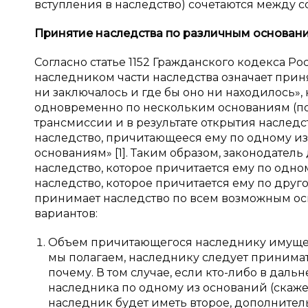
вступления в наследство) сочетаются между с
Принятие наследства по различным основан
Согласно статье 1152 Гражданского кодекса Р
наследником части наследства означает прин
ни заключалось и где бы оно ни находилось»
одновременно по нескольким основаниям (по
трансмиссии и в результате открытия наслед
наследство, причитающееся ему по одному из 
основаниям» [1]. Таким образом, законодател
наследство, которое причитается ему по одно
наследство, которое причитается ему по дру
принимает наследство по всем возможным осн
вариантов:
Объем причитающегося наследнику имуществ
мы полагаем, наследнику следует принимат
почему. В том случае, если кто-либо в дал
наследника по одному из оснований (скаже
наследник будет иметь второе, дополнител