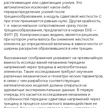
растягивающие или сдвигающие усилия. Это
автоматически исключает какое-либо
перераспределение усилий после
трещинообразования, а модуль сдвиговой жёсткости
G
при этом принимается равным нулю. Другая крайность,
т. е. макси-мапьное сопротивление срезу после
трещинообразования, предлагается в нормах ЕКБ —
ФИП [3]. Компромиссным, видимо, является решение,
при котором учиты-валось бы снижение жёсткости
элемента до определённой величины в зависи-мости от
ширины раскрытия образовавшихся в нём трещин.
Высказанные соображения указывают на чрезвычайную
важность исследо-ваний механизма передачи
напряжений через трещины в железобетонных
элементах. Такие исследования требуют изучения
различных механических и геометри-ческих параметров,
в связи с чем разработка соответствующих
математических моделей должна опираться на
адекватные экспериментальные данные. В первую
очередь это касается исследования механизма и
особенностей передачи сдвиговых напряжений через
трещину в процессе контактного взаимодействия ее