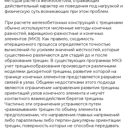
методов расчета железобетона, отражающих
действительный характер их поведения под нагрузкой и
физическую суть возникающих при этом проблем.
При расчете железобетонных конструкций с трещинами
обычно используются численные методы конечных
разностей, вариационо-разностные и конечных
элементов (МКЭ). Как правило, сходимость
итерационного процесса определяется точностью
вычислений по усилиям значений жёсткостей, которые
существенно различаются для стадий до и после
образования трещин. В существующих программах МКЭ
учет трещинообразования производится различными
моделями дискретной трещины, развитие которой на
границе конечных элементов представляется разрывом
связей в узлах. Общими недостатками этого подхода
являются ограничение направления развития трещины
ориентаций узлов конечного элемента и неучёт
контактного взаимодействия берегов трещины.
Частично эти ограничения устраняются путем
«размазывания» трещин по объёму элемента в
предположении, что направления главных напряжений
либо параллельны либо перпен-дикулярны ориентации
трещин, поверхность которых не способна передавать