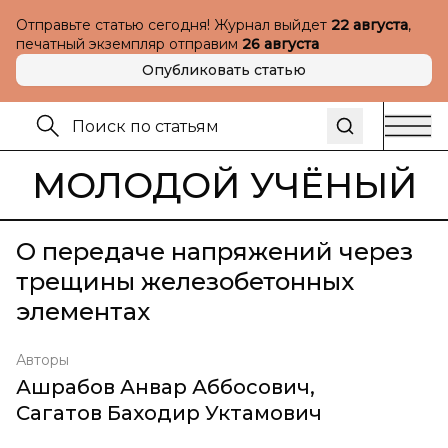
Отправьте статью сегодня! Журнал выйдет
22 августа
,
печатный экземпляр отправим
26 августа
Опубликовать статью
МОЛОДОЙ УЧЁНЫЙ
О передаче напряжений через
трещины железобетонных
элементах
Авторы
Ашрабов Анвар Аббосович
,
Сагатов Баходир Уктамович