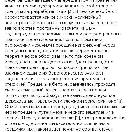
берегов. Важным шагом вперед в этом направлении
явилась теория деформирования железобетона с
трещинами, разработанная в [3]. В ней железобетон
рассматривается как физически нелинейный
анизотропный материал, а полученные на ее основе
зависимости и программы расчета на ЭВМ
подтверждены экспериментально и распространены в
практике проектирования. Если при сжатии и
растяжении механизм передачи напряжений через
трещины нашел достаточное экспериментально-
теоретическое обоснование, то при срезе он
исследован явно недостаточно. Здесь речь идет о
новых факторах, проявляющихся в трещинах при
взаимном сдвиге их берегов: касательных сил
зацепления и нагельного действия арматурных
стержней. Трещины в бетоне, развиваясь, проходят
сквозь цементный камень, зерна заполнителя и
контактную зону, образуя две взаимодействующие
шероховатые поверхности сложной геометрии (рис 1
а
).
Они и обеспечивают передачу сдвигающих напряжений
через трещины путем механического зацепления и
трения. Исследования показали [2], что предположение
о полном сдерживании касательных смещений в
трещинах при таком зацеплении не соответствует