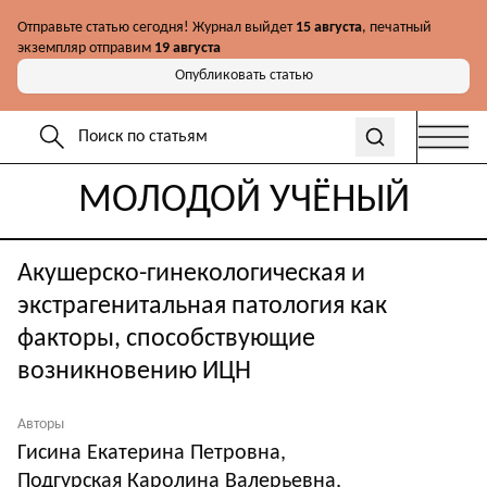
Отправьте статью сегодня! Журнал выйдет
15 августа
, печатный
экземпляр отправим
19 августа
Опубликовать статью
МОЛОДОЙ УЧЁНЫЙ
Акушерско-гинекологическая и
экстрагенитальная патология как
факторы, способствующие
возникновению ИЦН
Авторы
Гисина Екатерина Петровна
,
Подгурская Каролина Валерьевна
,