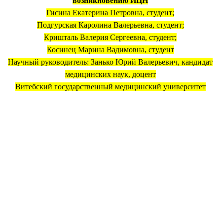
возникновению ИЦН
Гисина Екатерина Петровна, студент;
Подгурская Каролина Валерьевна, студент;
Кришталь Валерия Сергеевна, студент;
Косинец Марина Вадимовна, студент
Научный руководитель:
Занько Юрий Валерьевич,
кандидат
медицинских наук, доцент
Витебский государственный медицинский университет