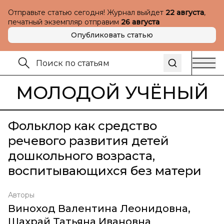
Отправьте статью сегодня! Журнал выйдет
22 августа
,
печатный экземпляр отправим
26 августа
Опубликовать статью
МОЛОДОЙ УЧЁНЫЙ
Фольклор как средство
речевого развития детей
дошкольного возраста,
воспитывающихся без матери
Авторы
Виноход Валентина Леонидовна
,
Шахрай Татьяна Ивановна