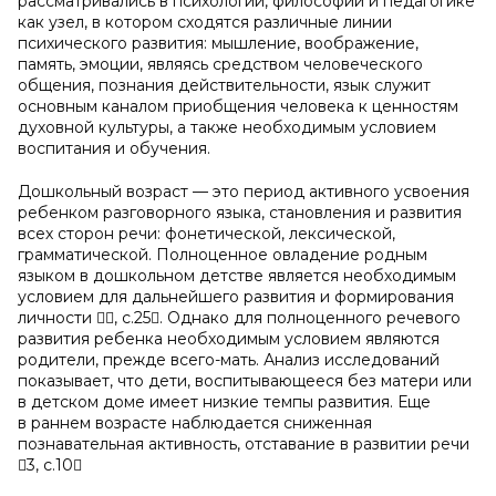
рассматривались в психологии, философии и педагогике
как узел, в котором сходятся различные линии
психического развития: мышление, воображение,
память, эмоции, являясь средством человеческого
общения, познания действительности, язык служит
основным каналом приобщения человека к ценностям
духовной культуры, а также необходимым условием
воспитания и обучения.
Дошкольный возраст — это период активного усвоения
ребенком разговорного языка, становления и развития
всех сторон речи: фонетической, лексической,
грамматической. Полноценное овладение родным
языком в дошкольном детстве является необходимым
условием для дальнейшего развития и формирования
личности , с.25. Однако для полноценного речевого
развития ребенка необходимым условием являются
родители, прежде всего-мать. Анализ исследований
показывает, что дети, воспитывающееся без матери или
в детском доме имеет низкие темпы развития. Еще
в раннем возрасте наблюдается сниженная
познавательная активность, отставание в развитии речи
3, с.10