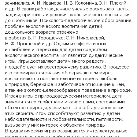
занимались А. И. Иванова, Н. В. Коломина, З. Н. Плохий
и др. В своих работах данные ученые раскрывают цель,
задачи, принципы и условия экологического воспитания
дошкольников. Психолого-педагогическое обоснование
проблем экологического воспитания детей
дошкольного возраста отражено
в работах В. П. Горошенко, С. Н. Николаевой,
Н. Ф. Ярышевой и др. Одним из эффективных
и наиболее интересных для детей средством
экологического воспитания является дидактические
игры. Игры доставляют детям много радости,
и содействует их всестороннему развитию. В процессе
игр формируются знания об окружающем мире,
воспитываются познавательные интересы, любовь
к природе, бережное и заботливое отношение к ней,
а так же эколого-целесообразное поведение в природе.
Играя в игры с природоведческим материалом, дети
знакомятся со свойствами и качествами, состояниями
объектов природы, усваивают способы установления
этих свойств. Игры способствуют развитию у детей
наблюдательности и любознательности, пытливости,
вызывают у них интерес к объектам природы.
В дидактических играх развиваются интеллектуальные
умения: планировать действия, распределять их по