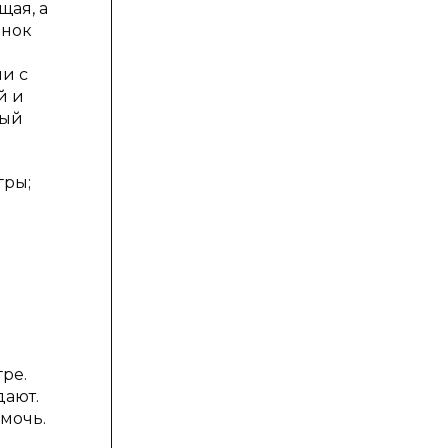
щая, а
ёнок
ии с
й и
ный
гры;
ре.
дают.
омочь.