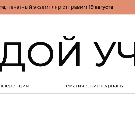
ста
, печатный экземпляр отправим
19 августа
ДОЙ У
нференции
Тематические журналы