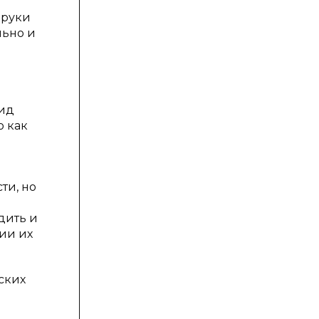
 руки
льно и
вид
о как
ти, но
дить и
ии их
ских