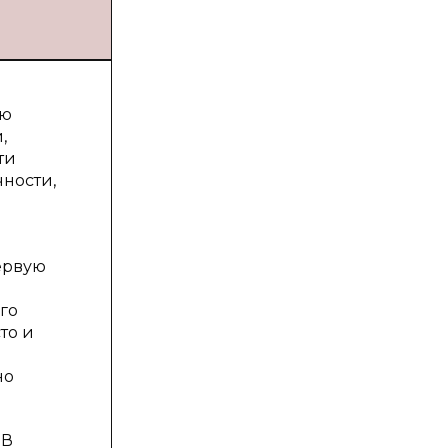
ую
,
ти
ности,
ервую
го
то и
но
 В