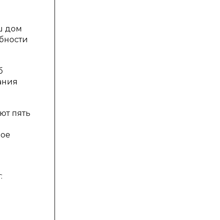
аш дом
обности
б
ания
ют пять
ное
: