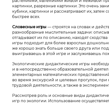
растениями, явлениями живой и неживой при
картинки, разрезные картинки. Это очень зан
кубики, картинки и рассматривают их, затем с
быстрее всех.
Словесные игры
— строятся на словах и дейс
разнообразные мыслительные задачи: описыв
отгадывают их по описанию, находят сходств
игры подходит для более взрослых дошкольник
же хорошо знать больше своего друга или под
выигрываешь в этой игре и заслуживаешь похв
Экологические дидактические игры необходим
и в непосредственно образовательной деятел
элементарных математических представлени
во время экскурсий и целевых прогулок, при
трудовой деятельности, а также в экспериме
Рассмотрев роль и основные виды дидактичес
игр по экологии. Использование осуществляетс