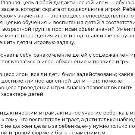
у. Главная цель любой дидактической игры — обучаю
задача, которая скрыта от дошкольника игрой. Реб
ческому значению — это процесс непосредственного
я целью обучения и воспитания детей в соответств
 возрастной группе прописан объём знаний. Умени
 и место проведения игры и подготавливается нуж
ешить детям игровую задачу.
ючает в себя: ознакомление детей с содержанием и
пользоваться в игре; объяснение и правила игры.
оцесс игры: все ли дети были задействованы; какие
 достижении поставленной цели — это поможет
процесс проведения игры. Анализ позволит выявить
характере детей.
идактическим играм, активное участие ребенка в иг
 тому, что воспитатель играет, а дети только наблю
 не должен делать за ребёнка, ему нужно только п
ой игровой форме и быть незаменимым.