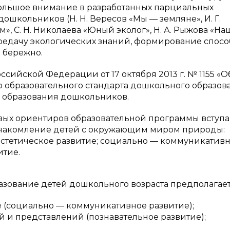
ольшое внимание в разработанных парциальных
школьников (Н. Н. Вересов «Мы — земляне», И. Г.
м», С. Н. Николаева «Юный эколог», Н. А. Рыжова «Н
ередачу экологических знаний, формирование спос
 бережно.
сийской Федерации от 17 октября 2013 г. № 1155 «О
 образовательного стандарта дошкольного образов
 образования дошкольников.
евых ориентиров образовательной программы вступа
знакомление детей с окружающим миром природы:
эстетическое развитие; социально — коммуникатив
итие.
азование детей дошкольного возраста предполагает
 (социально — коммуникативное развитие);
 и представлений (познавательное развитие);