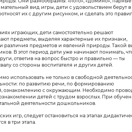
роды. Они разнообразны: «лото», «домино», парные
имательный вид игры, дети с удовольствием берут в
оотносят их с другим рисунком, и сделать это прави
твиях играющих, дети самостоятельно решают
ают предметы, выделяя характерные их признаки,
а и различия предметов и явлений природы. Такой 
ов. В этот период дети уже начинают понимать, чт
руги, ответив на вопрос быстро и правильно — ты
алу со стороны воспитателя и других детей.
о использовать не только в свободной деятельнос
ьности: по развитию речи, по формированию
й, ознакомлению с окружающим. Необходимо прово
 ознакомлении детей с трудом взрослых. При обучен
нтальной деятельности дошкольников.
ких игр, следует остановиться на этапах дидактиче
я в три этапа.