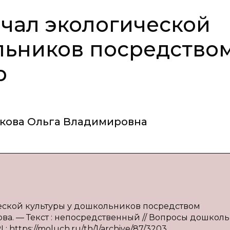
чал экологической
льников посредство
р
кова Ольга Владимировна
ческой культуры у дошкольников посредством
шкова. — Текст : непосредственный // Вопросы дошкол
: https://moluch.ru/th/1/archive/87/3203.