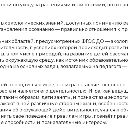
ности по уходу за растениями и животными, по охран
ых экологических знаний, доступных пониманию р
тановления осознанно — правильно отношения к пр
ьных областей, предусмотренных ФГОС ДО — эколо
твительность, в условиях которой происходит развит
ы, в том числе природой, на развитие детей рассма
вать окружающую среду, как источник образовательно
одна из основных задач, возлагаемых на педагога —
 проводится в игре, т. к. игра оставляет основное
ста и является его деятельностью. Игра, как веду
 таким образом, дети заняты, и познают азы экологи
тражают в ней различные стороны жизни, особенност
ания об окружающей действительности, учатся люб
инять своё поведение правилам игры, познаёт прав
е способности и познавательные интересы.