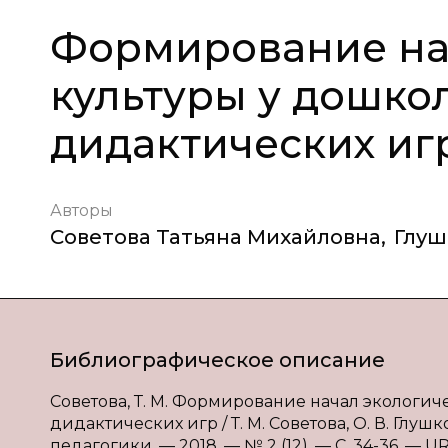
Формирование на
культуры у дошко
дидактических иг
Авторы
Советова Татьяна Михайловна
,
Глуш
Библиографическое описание
Советова, Т. М. Формирование начал экологи
дидактических игр / Т. М. Советова, О. В. Глу
педагогики. — 2018. — № 2 (12). — С. 34-36. — URL