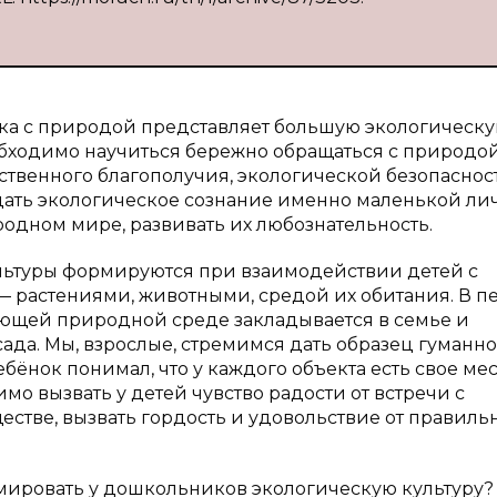
ка с природой представляет большую экологическ
обходимо научиться бережно обращаться с природой
ственного благополучия, экологической безопаснос
дать экологическое сознание именно маленькой лич
родном мире, развивать их любознательность.
льтуры формируются при взаимодействии детей с
астениями, животными, средой их обитания. В п
ющей природной среде закладывается в семье и
сада. Мы, взрослые, стремимся дать образец гуманно
бёнок понимал, что у каждого объекта есть свое мес
мо вызвать у детей чувство радости от встречи с
стве, вызвать гордость и удовольствие от правиль
рмировать у дошкольников экологическую культуру?