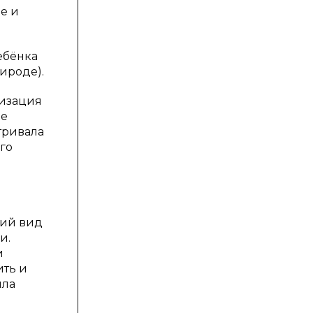
е и
ебёнка
ироде).
гизация
ие
тривала
го
щий вид
и.
и
ить и
ила