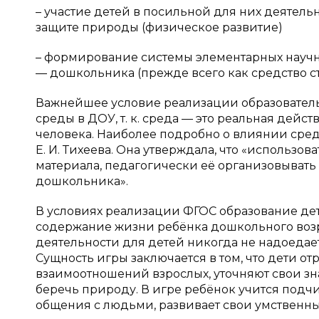
– участие детей в посильной для них деятель
защите природы (физическое развитие)
– формирование системы элементарных научн
— дошкольника (прежде всего как средство с
Важнейшее условие реализации образовател
среды в ДОУ, т. к. среда — это реальная дейс
человека. Наиболее подробно о влиянии сред
Е. И. Тихеева. Она утверждала, что «использо
материала, педагогически её организовывать 
дошкольника».
В условиях реализации ФГОС образование детей
содержание жизни ребёнка дошкольного возра
деятельности для детей никогда не надоедает,
Сущность игры заключается в том, что дети о
взаимоотношений взрослых, уточняют свои зн
беречь природу. В игре ребёнок учится подч
общения с людьми, развивает свои умственны