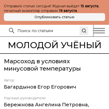
Отправьте статью сегодня! Журнал выйдет
15 августа
,
печатный экземпляр отправим
19 августа
Опубликовать статью
МОЛОДОЙ УЧЁНЫЙ
Марсоход в условиях
минусовой температуры
Автор
Багардынов Егор Егорович
Научные руководители
Бережнова Ангелина Петровна
,