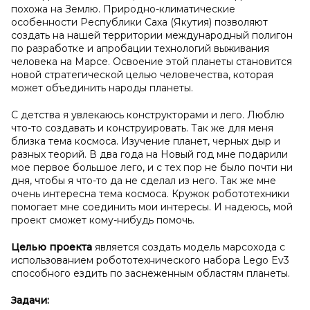
похожа на Землю. Природно-климатические
особенности Республики Саха (Якутия) позволяют
создать на нашей территории международный полигон
по разработке и апробации технологий выживания
человека на Марсе. Освоение этой планеты становится
новой стратегической целью человечества, которая
может объединить народы планеты.
С детства я увлекаюсь конструкторами и лего. Люблю
что-то создавать и конструировать. Так же для меня
близка тема космоса. Изучение планет, черных дыр и
разных теорий. В два года на Новый год мне подарили
мое первое большое лего, и с тех пор не было почти ни
дня, чтобы я что-то да не сделал из него. Так же мне
очень интересна тема космоса. Кружок робототехники
помогает мне соединить мои интересы. И надеюсь, мой
проект сможет кому-нибудь помочь.
Целью проекта
является создать модель марсохода с
использованием робототехнического набора Lego Ev3
способного ездить по заснеженным областям планеты.
Задачи: