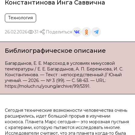
Константинова Инга Саввична
Технология
26.02.2026
31
Поделиться
Библиографическое описание
Багардынов, Е. Е. Марсоход в условиях минусовой
температуры / Е. Е. Багардынов, А. П. Бережнова, И. С.
Константинова. — Текст : непосредственный // Юный
ученый. — 2026. — № 3 (99). — С. 58-63. — URL:
https://moluch.ru/young/archive/99/5391.
Сегодня технические возможности человечества очень
расширились, идет большой прорыв в изучении
космоса. Планета Марс сегодня— это морозная пустыня
с кратерами, которую пытаются исследовать многие.
Исследователи считают, что эта планета когда-то была