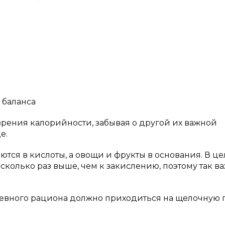
 баланса
рения калорийности, забывая о другой их важной
е.
тся в кислоты, а овощи и фрукты в основания. В ц
колько раз выше, чем к закислению, поэтому так в
невного рациона должно приходиться на щелочную п