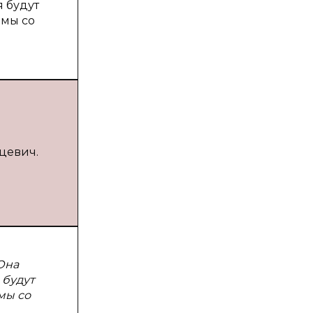
я будут
емы со
ьцевич.
Она
 будут
мы со