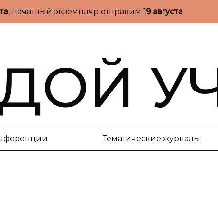
ста
, печатный экземпляр отправим
19 августа
ДОЙ У
нференции
Тематические журналы