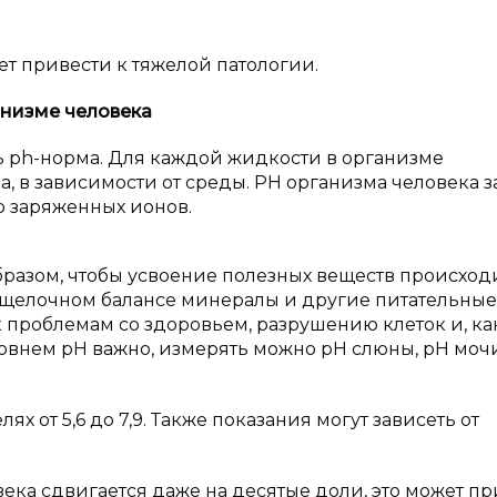
т привести к тяжелой патологии.
анизме человека
ь ph-норма. Для каждой жидкости в организме
, в зависимости от среды. PH организма человека з
о заряженных ионов.
бразом, чтобы усвоение полезных веществ происход
-щелочном балансе минералы и другие питательные
 к проблемам со здоровьем, разрушению клеток и, ка
ровнем pH важно, измерять можно pH слюны, pH моч
х от 5,6 до 7,9. Также показания могут зависеть от
века сдвигается даже на десятые доли, это может п