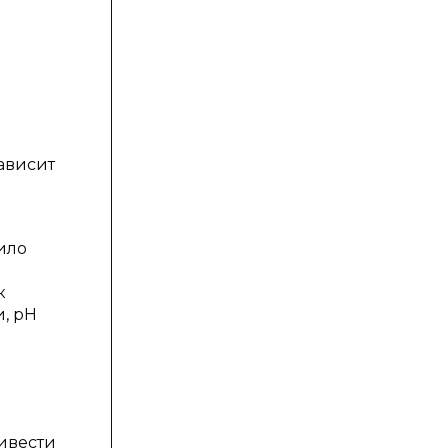
ависит
ило
к
и, pH
ривести