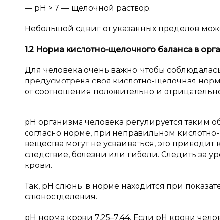
— pH > 7 — щелочной раствор.
Небольшой сдвиг от указанных пределов може
1.2
Норма кислотно-щелочного баланса в
орг
Для человека очень важно, чтобы соблюдалас
предусмотрена своя кислотно-щелочная норма
от соотношения положительно и отрицательн
pH организма человека регулируется таким о
согласно норме, при неправильном кислотно
вещества могут не усваиваться, это приводит
следствие, болезни или гибели. Следить за у
крови.
Так, pH слюны в норме находится при показателя
слюноотделения.
pH норма крови 7,25–7,44. Если pH крови чело