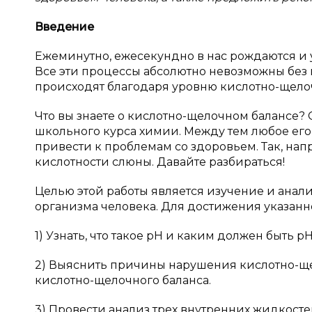
Введение
Ежеминутно, ежесекундно в нас рождаются и 
Все эти процессы абсолютно невозможны без 
происходят благодаря уровню кислотно-щелоч
Что вы знаете о кислотно-щелочном балансе? С
школьного курса химии. Между тем любое его
привести к проблемам со здоровьем. Так, н
кислотности слюны. Давайте разбираться!
Целью этой работы является изучение и анал
организма человека. Для достижения указан
1) Узнать, что такое pH и каким должен быть p
2) Выяснить причины нарушения кислотно-щ
кислотно-щелочного баланса.
3) Провести анализ трех внутренних жидкост