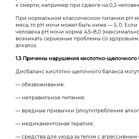
к смерти, например при сдвиге на 0,3 челове
При нормальном классическом питании pH моч
мяса, то pH мочи может быть ниже — 5, 0. Если
человека pH мочи норма: 4,5–8,0 (максимально
возникать серьезные проблемы со здоровьем
алкалоз.
1.3
Причины нарушения кислотно-щелочного 
Дисбаланс кислотно-щелочного баланса могут
— обезвоживание;
— неправильное питание;
— вредные привычки (злоупотребление алкого
— медикаментозная терапия;
— средства для ухода за телом с агрессивным 