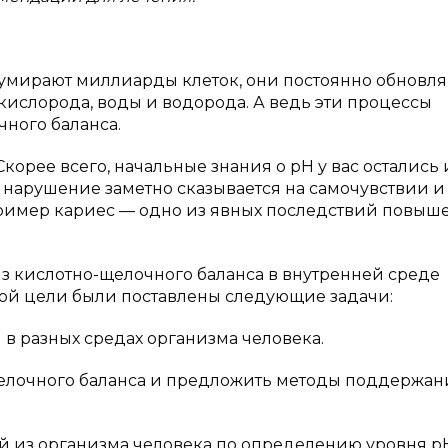
умирают миллиарды клеток, они постоянно обновля
кислорода, воды и водорода. А ведь эти процессы
ного баланса.
корее всего, начальные знания о pH у вас остались 
 нарушение заметно сказывается на самочувствии и
апример кариес — одно из явных последствий повыш
из кислотно-щелочного баланса в внутренней среде
ной цели были поставлены следующие задачи:
H в разных средах организма человека.
елочного баланса и предложить методы поддержан
ей из организма человека по определению уровня p