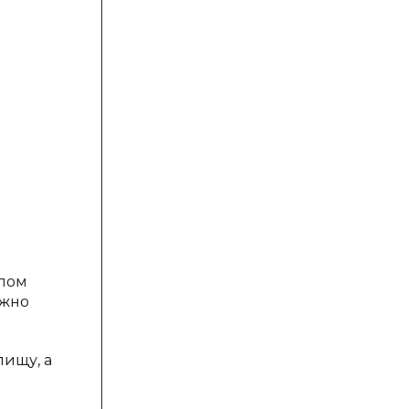
елом
ажно
ищу, а