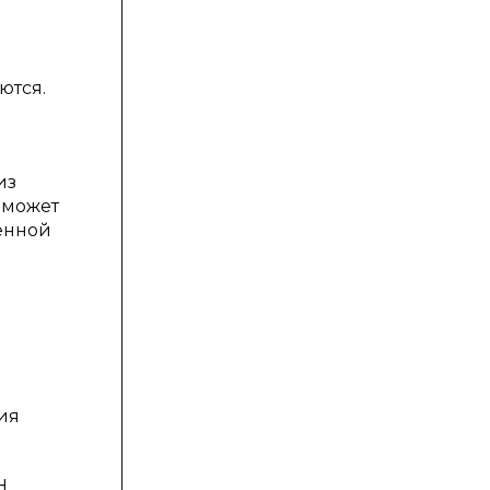
ются.
из
 может
енной
ия
H