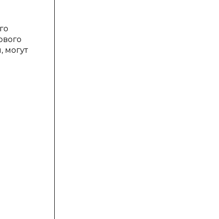
го
ового
, могут