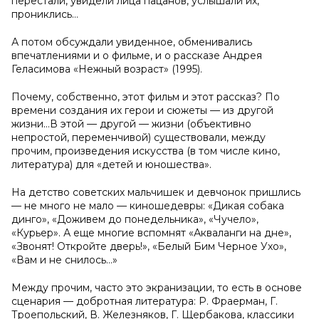
перестали, увидели лица пацанов, услышали их,
прониклись…
А потом обсуждали увиденное, обменивались
впечатлениями и о фильме, и о рассказе Андрея
Геласимова «Нежный возраст» (1995).
Почему, собственно, этот фильм и этот рассказ? По
времени создания их герои и сюжеты — из другой
жизни…В этой — другой — жизни (объективно
непростой, переменчивой) существовали, между
прочим, произведения искусства (в том числе кино,
литература) для «детей и юношества».
На детство советских мальчишек и девчонок пришлись
— не много не мало — киношедевры: «Дикая собака
динго», «Доживем до понедельника», «Чучело»,
«Курьер». А еще многие вспомнят «Акваланги на дне»,
«Звонят! Откройте дверь!», «Белый Бим Черное Ухо»,
«Вам и не снилось…»
Между прочим, часто это экранизации, то есть в основе
сценария — добротная литература: Р. Фраерман, Г.
Троепольский, В. Железняков, Г. Щербакова, классики