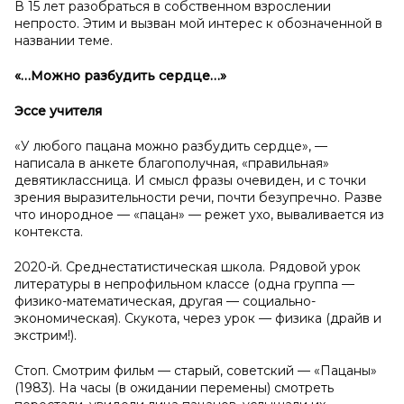
В 15 лет разобраться в собственном взрослении
непросто. Этим и вызван мой интерес к обозначенной в
названии теме.
«…Можно разбудить сердце…»
Эссе учителя
«У любого пацана можно разбудить сердце», —
написала в анкете благополучная, «правильная»
девятиклассница. И смысл фразы очевиден, и с точки
зрения выразительности речи, почти безупречно. Разве
что инородное — «пацан» — режет ухо, вываливается из
контекста.
2020-й. Среднестатистическая школа. Рядовой урок
литературы в непрофильном классе (одна группа —
физико-математическая, другая — социально-
экономическая). Скукота, через урок — физика (драйв и
экстрим!).
Стоп. Смотрим фильм — старый, советский — «Пацаны»
(1983). На часы (в ожидании перемены) смотреть