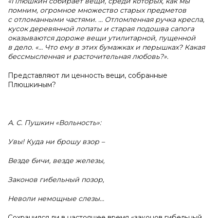
«Плюшкин собирает вещи, среди которых, как мы
помним, огромное множество старых предметов
с отломанными частями. … Отломленная ручка кресла,
кусок деревянной лопаты и старая подошва сапога
оказываются дороже вещи утилитарной, пущенной
в дело. «… Что ему в этих бумажках и перышках? Какая
бессмысленная и расточительная любовь?».
Представляют ли ценность вещи, собранные
Плюшкиным?
А. С. Пушкин «Вольность»:
Увы! Куда ни брошу взор –
Везде бичи, везде железы,
Законов гибельный позор,
Неволи немощные слезы…
Сохранился ли в настоящее время «законов гибельный