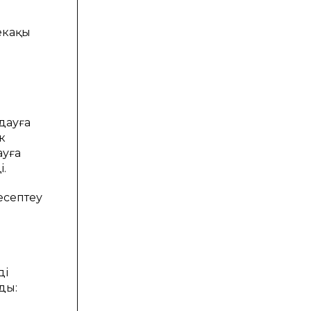
екақы
дауға
к
ауға
.
есептеу
ді
ды: