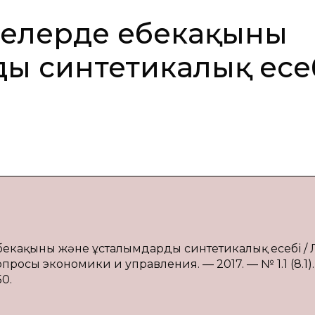
елерде еңбекақының
ың синтетикалық есе
екақының және ұсталымдардың синтетикалық есебі / Л
просы экономики и управления. — 2017. — № 1.1 (8.1).
50.