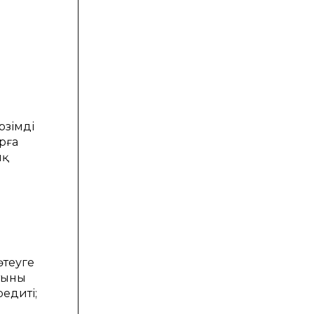
рзімді
рға
ық
өтеуге
ының
едиті;