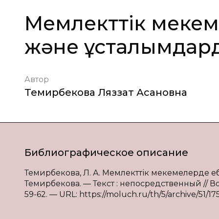
Мемлекттік мекем
және ұсталымдард
Автор
Темирбекова Ляззат Асановна
Библиографическое описание
Темирбекова, Л. А. Мемлекттік мекемелерде еңб
Темирбекова. — Текст : непосредственный // Во
59-62. — URL: https://moluch.ru/th/5/archive/51/17