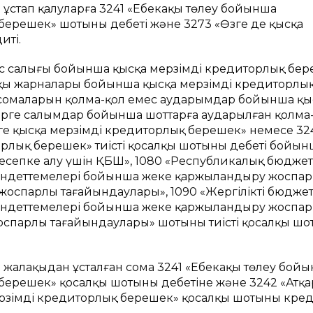
 ұстап қалуларға 3241 «Еңбекақы төлеу бойынша
ерешек» шотының дебеті және 3273 «Өзге де қысқа
иті.
ыс салығы бойынша қысқа мерзімді кредиторлық бер
ақы жарналары бойынша қысқа мерзімді кредиторлы
а сомаларын қолма-қол емес аударымдар бойынша қы
ерге салымдар бойынша шоттарға аударылған қолма
 қысқа мерзімді кредиторлық берешек» немесе 32
рлық берешек» тиісті қосалқы шотының дебеті бойын
есепке алу үшін ҚБШ», 1080 «Республикалық бюджет
міндеттемелері бойынша жеке қаржыландыру жоспа
жоспарлы тағайындаулары», 1090 «Жергілікті бюдже
міндеттемелері бойынша жеке қаржыландыру жоспа
спарлы тағайындаулары» шотының тиісті қосалқы шо
 жалақыдан ұсталған сома 3241 «Еңбекақы төлеу бой
берешек» қосалқы шотының дебетіне және 3242 «Атқа
рзімді кредиторлық берешек» қосалқы шотының кред