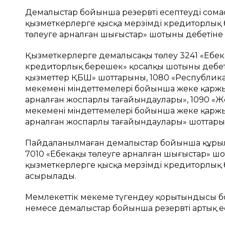
Демалыстар бойынша резервті есептеудің со
қызметкерлерге қысқа мерзімді кредиторлық 
төлеуге арналған шығыстар» шотының дебетіне ж
Қызметкерлерге демалысақы төлеу 3241 «Еңбе
кредиторлық берешек» қосалқы шотының дебетi
қызметтер ҚБШ» шоттарының, 1080 «Республи
мекеменiң мiндеттемелерi бойынша жеке қарж
арналған жоспарлы тағайындаулары», 1090 «Ж
мекеменiң мiндеттемелерi бойынша жеке қар
арналған жоспарлы тағайындаулары» шоттары 
Пайдаланылмаған демалыстар бойынша құрыл
7010 «Еңбекақы төлеуге арналған шығыстар» шо
қызметкерлерге қысқа мерзімді кредиторлық 
асырылады.
Мемлекеттік мекеме түгендеу қорытындысы бойы
немесе демалыстар бойынша резервтің артық 