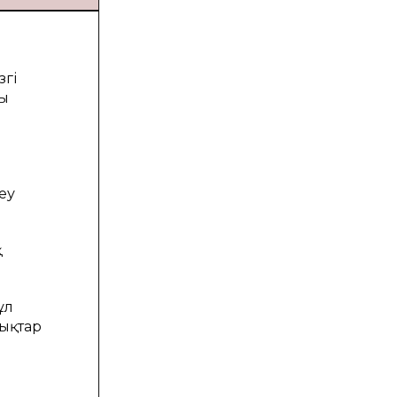
згі
ың
еу
қ
ұл
лықтар