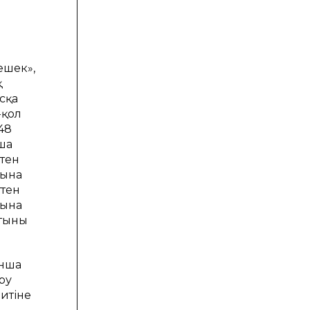
ешек»,
қ
сқа
-қол
48
ша
тен
рына
ттен
рына
тының
ынша
ру
итіне