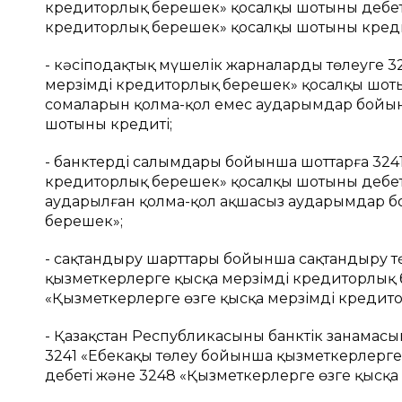
кредиторлық берешек» қосалқы шотының дебет
кредиторлық берешек» қосалқы шотының креди
- кәсіподақтық мүшелік жарналарды төлеуге 3
мерзімді кредиторлық берешек» қосалқы шоты
сомаларын қолма-қол емес аударымдар бойын
шотының кредиті;
- банктердің салымдары бойынша шоттарға 324
кредиторлық берешек» қосалқы шотының дебе
аударылған қолма-қол ақшасыз аударымдар б
берешек»;
- сақтандыру шарттары бойынша сақтандыру тө
қызметкерлерге қысқа мерзімді кредиторлық 
«Қызметкерлерге өзге қысқа мерзімді кредито
- Қазақстан Республикасының банктік заңнамас
3241 «Еңбекақы төлеу бойынша қызметкерлерг
дебеті және 3248 «Қызметкерлерге өзге қысқа