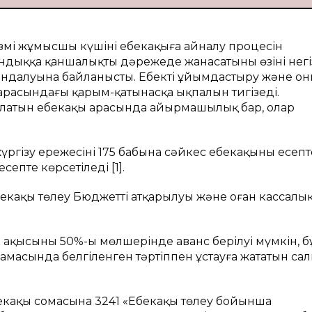
і жұмысшы күшінің еңбекақыға айналу процесін
ндыққа қаншалықты дәрежеде жанасатыны өзінің негі
далуына байланысты. Еңбекті ұйымдастыру және он
арасындағы қарым-қатынасқа ықпалын тигізеді.
алатын еңбекақы арасында айырмашылық бар, олар
ргізу ережесінің 175 бабына сәйкес еңбекақыны есепт
есепте көрсетіледі [1].
екақы төлеу Бюджеттің атқарылуы және оған кассалы
 ақысының 50%-ы мөлшерінде аванс берілуі мүмкін, б
амасында белгіленген тәртіппен ұстауға жататын са
бекақы сомасына 3241 «Еңбекақы төлеу бойынша