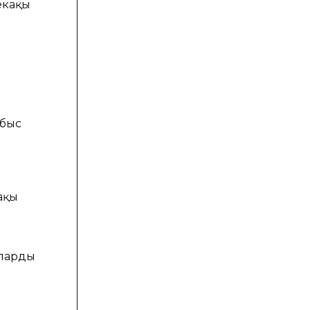
екақы
абыс
ақы
уларды