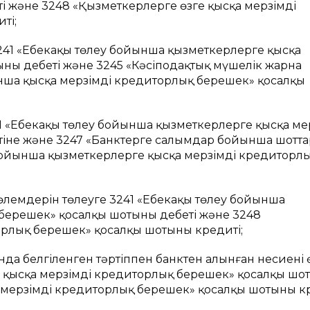
і және 3248 «Қызметкерлерге өзге қысқа мерзімді
ті;
241 «Еңбекақы төлеу бойынша қызметкерлерге қысқа
ның дебеті және 3245 «Кәсіподақтық мүшелік жарна
ша қысқа мерзімді кредиторлық берешек» қосалқы
1 «Еңбекақы төлеу бойынша қызметкерлерге қысқа ме
тіне және 3247 «Банктерге салымдар бойынша шотта
ойынша қызметкерлерге қысқа мерзімді кредиторл
лемдерін төлеуге 3241 «Еңбекақы төлеу бойынша
берешек» қосалқы шотының дебеті және 3248
рлық берешек» қосалқы шотының кредиті;
ында белгіленген тәртіппен банктен алынған несиені 
е қысқа мерзімді кредиторлық берешек» қосалқы шот
 мерзімді кредиторлық берешек» қосалқы шотының кр