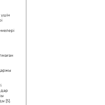
 үшін
рі
емелері
ылмаған
қаржы
і
лдар
жы
 [5].