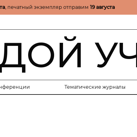
ста
, печатный экземпляр отправим
19 августа
ДОЙ У
нференции
Тематические журналы