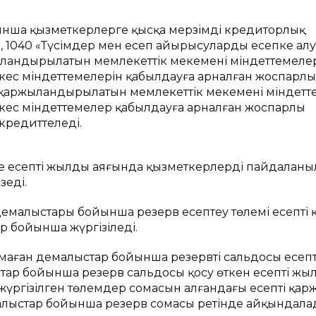
ынша қызметкерлерге қысқа мерзімді кредиторлық
, 1040 «Түсімдер мен есеп айырысуларды есепке алу
ландырылатын мемлекеттік мекеменің міндеттемеле
ес міндеттемелерін қабылдауға арналған жоспарлы
 қаржыландырылатын мемлекеттік мекеменің міндетт
ес міндеттемелер қабылдауға арналған жоспарлы
кредиттеледі.
ме есепті жылдың аяғында қызметкерлердің пайдалан
зеді.
малыстары бойынша резерв есептеу төлемі есепті 
р бойынша жүргізіледі.
аған демалыстар бойынша резервтің сальдосы есепт
ар бойынша резерв сальдосы қосу өткен есепті жы
ргізілген төлемдер сомасын алғандағы есепті қар
лыстар бойынша резерв сомасы ретінде айқындалады