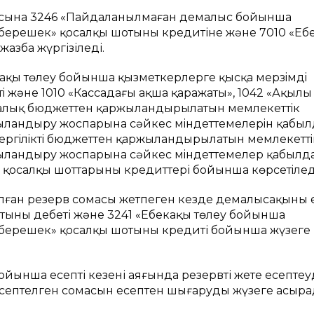
масына 3246 «Пайдаланылмаған демалыс бойынша
берешек» қосалқы шотының кредитіне және 7010 «Еңб
азба жүргізіледі.
кақы төлеу бойынша қызметкерлерге қысқа мерзiмдi
 және 1010 «Кассадағы ақша қаражаты», 1042 «Ақылы
калық бюджеттен қаржыландырылатын мемлекеттiк
ыландыру жоспарына сәйкес мiндеттемелерiн қабыл
ергiлiктi бюджеттен қаржыландырылатын мемлекеттi
жыландыру жоспарына сәйкес мiндеттемелер қабылд
қосалқы шоттарының кредиттері бойынша көрсетiледi
ған резерв сомасы жетпеген кезде демалысақыны 
тының дебеті және 3241 «Еңбекақы төлеу бойынша
берешек» қосалқы шотының кредиті бойынша жүзеге
нша есепті кезеңнің аяғында резервті жете есептеу
есептелген сомасын есептен шығаруды жүзеге асыра