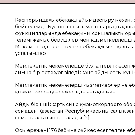
Кәсіпорындағы еңбекақы ұйымдастыру механизм
бейнелейді. Бұл оның осы замаңғы нарықтық шы
функцияларында еңбекақының соншалықты орын
төлемі жұмыс берушілер мен қызметкерлердің 
Мекемелерде есептелген еңбекақы мен қолға 
ұсталымдар.
Мемлекеттік мекемелерде бухгалтерлік есеп жү
айына бір рет жүргізіледі және айдың соңғы күні 
Мемлекеттік мекемелердің қызметкерлеріне еңб
қызмет көрсету ережесінде анықталған.
Айдың бірінші жартысына қызметкерлерге еңбек
сомадан Қазақстан Республикасының салық заңн
сомасы алынып тасталады [2].
Осы ереженің 176 бабына сәйкес есептелген ең