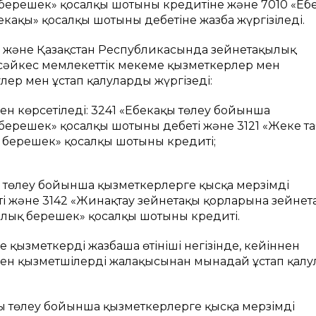
берешек» қосалқы шотының кредитіне және 7010 «Еңб
екақы» қосалқы шотының дебетіне жазба жүргізіледі.
ың және Қазақстан Республикасында зейнетақылық
а сәйкес мемлекеттік мекеме қызметкерлер мен
ер мен ұстап қалуларды жүргізеді:
ен көрсетіледі: 3241 «Еңбекақы төлеу бойынша
ерешек» қосалқы шотының дебеті және 3121 «Жеке т
берешек» қосалқы шотының кредиті;
қы төлеу бойынша қызметкерлерге қысқа мерзімді
і және 3142 «Жинақтау зейнетақы қорларына зейнет
ық берешек» қосалқы шотының кредиті.
 қызметкердің жазбаша өтініші негізінде, кейіннен
ен қызметшілердің жалақысынан мынадай ұстап қал
қы төлеу бойынша қызметкерлерге қысқа мерзімді