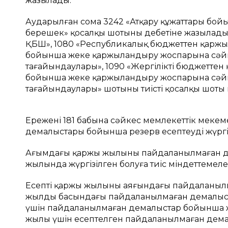
жазылады.
Аударылған сома 3242 «Атқару құжаттары бой
берешек» қосалқы шотының дебетіне жазылады
ҚБШ», 1080 «Республикалық бюджеттен қаржы
бойынша жеке қаржыландыру жоспарына сәйк
тағайындаулары», 1090 «Жергілікті бюджеттен
бойынша жеке қаржыландыру жоспарына сәйк
тағайындаулары» шотының тиісті қосалқы шоты 
Ереженің 181 бабына сәйкес мемлекеттік меке
демалыстары бойынша резерв есептеуді жүргі
Ағымдағы қаржы жылының пайдаланылмаған де
жылында жүргізілген болуға тиіс міндеттемеле
Есепті қаржы жылының аяғындағы пайдаланылм
жылдың басындағы пайдаланылмаған демалыст
үшін пайдаланылмаған демалыстар бойынша жү
жылы үшін есептелген пайдаланылмаған дема