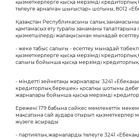
қызметкерлерге қысқа мерзімді кредиторлық 
төлеуге арналған шығыстар» шотының, 8012 «Еңб
Қазақстан Республикасының салық заңнамасын
қамтамасыз ету туралы заңнаманың талаптарын
қызметшілердің жалақысынан мынадай есептеул
- жеке табыс салығы - есептеу мынадай тізбекп
қызметкерлерге қысқа мерзімді кредиторлық б
салығы бойынша қысқа мерзімді кредиторлық 
- міндетті зейнетақы жарналары: 3241 «Еңбека
кредиторлық берешек» қосалқы шотының дебет
жарналары бойынша қысқа мерзімді кредиторл
Ереженің 179 бабына сәйкес мемлекеттік мекеме
мақсатына сай аудара отырып қызметкерлер м
жүзеге асырады:
- партиялық жарналарды төлеуге 3241 «Еңбека