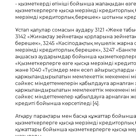
- қызметкердің өтініші бойынша жалақыдан өзге
қызметкерлерге қысқа мерзімді кредиторлық б
мерзімді кредиторлық берешек» шотының кред
Ұстап қалулар сомасын аудару 3121 «Жеке таб
3142 «Жинақтау зейнетақы қорларына зейнет
берешек», 3245 «Кәсіподақтық мүшелік жарн
мерзімді кредиторлық берешек», 3247 «Банкт
ақшасыз аударымдар бойынша қызметкерлерге
«Қызметкерлерге өзге қысқа мерзімді кредито
және 1040 «Түсімдер мен есеп айырысуларды 
қаржыландырылатын мемлекеттік мекеменің 
сәйкес міндеттемелерін қабылдауға арналған 
қаржыландырылатын мемлекеттік мекеменің 
сәйкес міндеттемелер қабылдауға арналған жо
кредиті бойынша көрсетіледі [4].
Атқару парақтары мен басқа құжаттар бойынша
қызметкерлерге қысқа мерзімді кредиторлық 
құжаттары бойынша қызметкерлерге қысқа ме