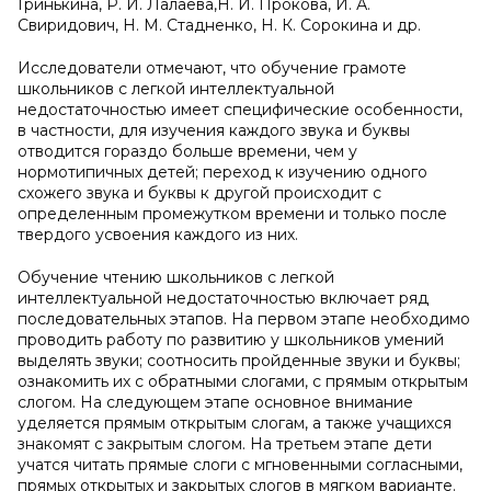
Гринькина, Р. И. Лалаева,Н. И. Прокова, И. А.
Свиридович, Н. М. Стадненко, Н. К. Сорокина и др.
Исследователи отмечают, что обучение грамоте
школьников с легкой интеллектуальной
недостаточностью имеет специфические особенности,
в частности, для изучения каждого звука и буквы
отводится гораздо больше времени, чем у
нормотипичных детей; переход к изучению одного
схожего звука и буквы к другой происходит с
определенным промежутком времени и только после
твердого усвоения каждого из них.
Обучение чтению школьников с легкой
интеллектуальной недостаточностью включает ряд
последовательных этапов. На первом этапе необходимо
проводить работу по развитию у школьников умений
выделять звуки; соотносить пройденные звуки и буквы;
ознакомить их с обратными слогами, с прямым открытым
слогом. На следующем этапе основное внимание
уделяется прямым открытым слогам, а также учащихся
знакомят с закрытым слогом. На третьем этапе дети
учатся читать прямые слоги с мгновенными согласными,
прямых открытых и закрытых слогов в мягком варианте.