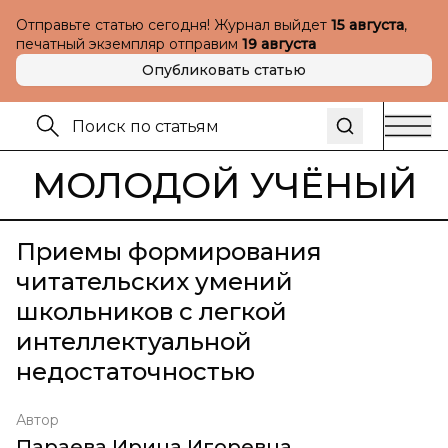
Отправьте статью сегодня! Журнал выйдет
15 августа
,
печатный экземпляр отправим
19 августа
Опубликовать статью
МОЛОДОЙ УЧЁНЫЙ
Приемы формирования
читательских умений
школьников с легкой
интеллектуальной
недостаточностью
Автор
Параева Ирина Игоревна