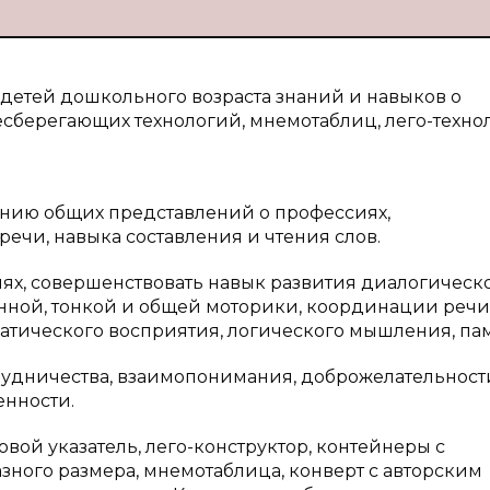
детей дошкольного возраста знаний и навыков о
сберегающих технологий, мнемотаблиц, лего-техно
нию общих представлений о профессиях,
ечи, навыка составления и чтения слов.
х, совершенствовать навык развития диалогическ
нной, тонкой и общей моторики, координации речи
атического восприятия, логического мышления, пам
удничества, взаимопонимания, доброжелательност
енности.
вой указатель, лего-конструктор, контейнеры с
ного размера, мнемотаблица, конверт с авторским