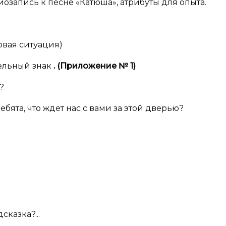
иозапись к песне «Катюша», атрибуты для опыта.
ковая ситуация)
ельный знак
. (Приложение №
1)
?
ебята, что ждет нас с вами за этой дверью?
казка?...