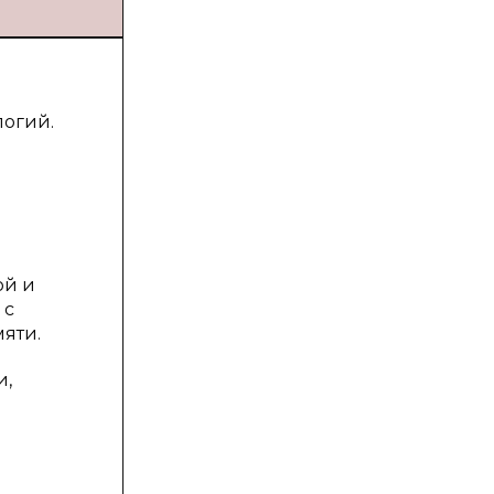
логий.
ой и
 с
яти.
и,