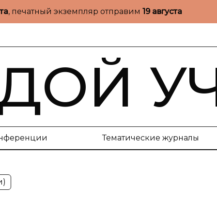
ста
, печатный экземпляр отправим
19 августа
ДОЙ У
нференции
Тематические журналы
и)