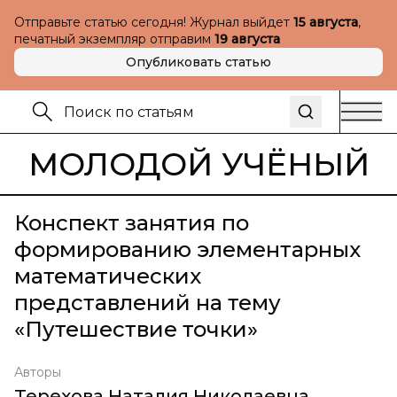
Отправьте статью сегодня! Журнал выйдет
15 августа
,
печатный экземпляр отправим
19 августа
Опубликовать статью
МОЛОДОЙ УЧЁНЫЙ
Конспект занятия по
формированию элементарных
математических
представлений на тему
«Путешествие точки»
Авторы
Терехова Наталия Николаевна
,