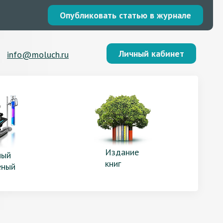
Опубликовать статью в журнале
Личный кабинет
info@moluch.ru
Издание
ый
книг
еный