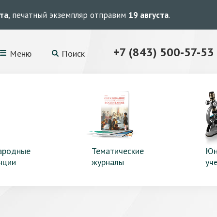
ста
, печатный экземпляр отправим
19 августа
.
+7 (843) 500-57-53
Меню
Поиск
ародные
Тематические
Юн
нции
журналы
уч