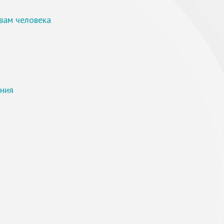
авам человека
ения