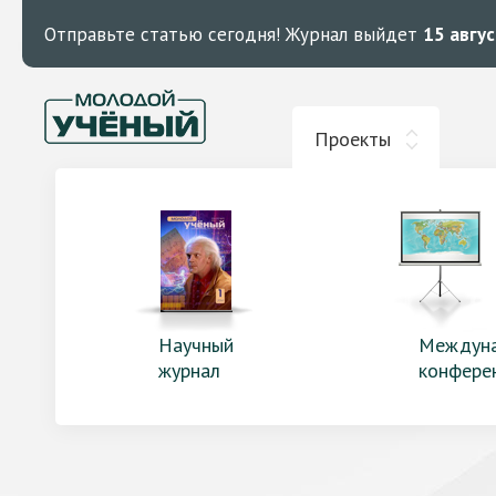
Отправьте статью сегодня!
Журнал выйдет
15 авгу
Проекты
Научный
Междун
журнал
конфере