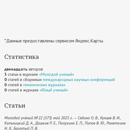
*Данные предоставлены сервисом Яндекс.Карты.
Статистика
двенадцать
авторов
3
статьи в журнале
«Молодой ученый»
0
статей в сборниках
международных научных конференций
0
статей в
тематических журналах
0
статей в журнале
«Юный ученый»
Статьи
Молодой учёный №22 (573) май 2025 г. — Седина О. В., Кунцев В. И.,
Кальницкий Д. А., Дашков Р. Е., Полухина Е. П., Попов В. Ю., Ранеткина
Н. Х., Богатый П. В.