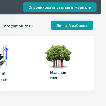
Опубликовать статью в журнале
Личный кабинет
info@moluch.ru
Издание
ый
книг
еный