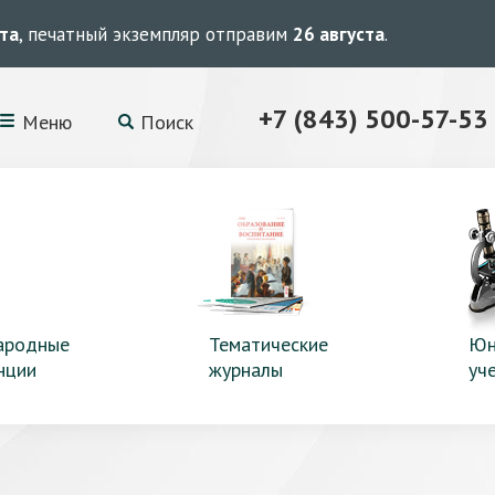
ста
, печатный экземпляр отправим
26 августа
.
+7 (843) 500-57-53
Меню
Поиск
ародные
Тематические
Юн
нции
журналы
уч