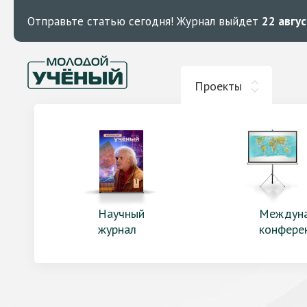
Отправьте статью сегодня!
Журнал выйдет
22 авгу
Проекты
Научный
Междун
журнал
конфере