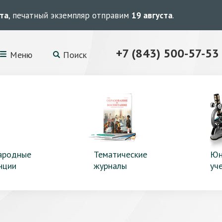
ста
, печатный экземпляр отправим
19 августа
.
+7 (843) 500-57-53
Меню
Поиск
ародные
Тематические
Юн
нции
журналы
уч