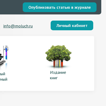
Опубликовать статью в журнале
Личный кабинет
info@moluch.ru
Издание
ый
книг
еный