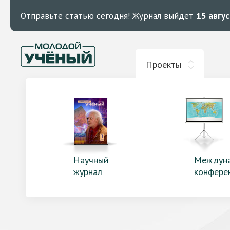
Отправьте статью сегодня!
Журнал выйдет
15 авгу
Проекты
Научный
Междун
журнал
конфере