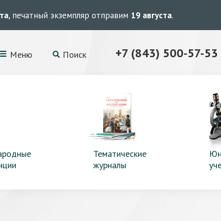
ста
, печатный экземпляр отправим
19 августа
.
+7 (843) 500-57-53
Меню
Поиск
ародные
Тематические
Юн
нции
журналы
уч