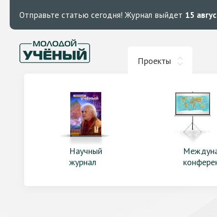
Отправьте статью сегодня!
Журнал выйдет
15 авгу
Проекты
Научный
Междун
журнал
конфере