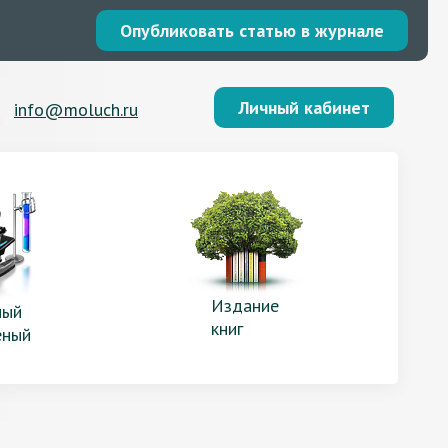
Опубликовать статью в журнале
Личный кабинет
info@moluch.ru
Издание
ый
книг
еный