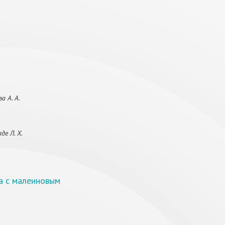
а А. А.
де Л. Х.
.
а с малеиновым