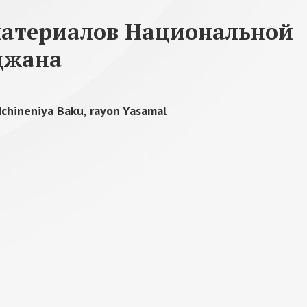
материалов Национальной
джана
dchineniya Baku, rayon Yasamal