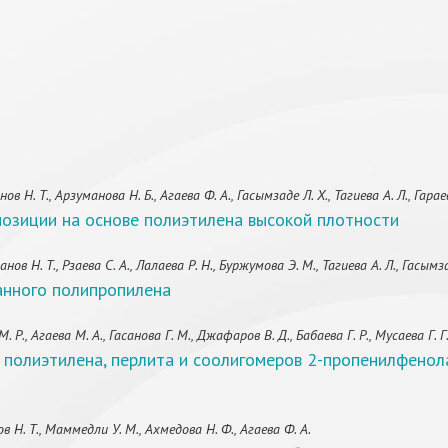
. Т., Арзуманова Н. Б., Агаева Ф. А., Гасымзаде Л. Х., Тагиева А. Л., Гараев
позиции на основе полиэтилена высокой плотности
 Н. Т., Рзаева С. А., Лалаева Р. Н., Буржумова Э. М., Тагиева А. Л., Гасымза
анного полипропилена
, Агаева М. А., Гасанова Г. М., Джафаров В. Д., Бабаева Г. Р., Мусаева Г. Г
 полиэтилена, перлита и соолигомеров 2-пропенилфенол
Н. Т., Маммедли У. М., Ахмедова Н. Ф., Агаева Ф. А.