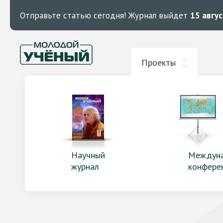
Отправьте статью сегодня!
Журнал выйдет
15 авгу
Проекты
Научный
Междун
журнал
конфере