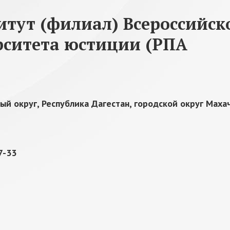
итут (филиал) Всероссийск
рситета юстиции (РПА
й округ, Республика Дагестан, городской округ Махач
7-33