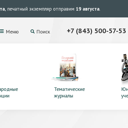
ста
, печатный экземпляр отправим
19 августа
.
+7 (843) 500-57-53
Меню
Поиск
ародные
Тематические
Юн
нции
журналы
уч