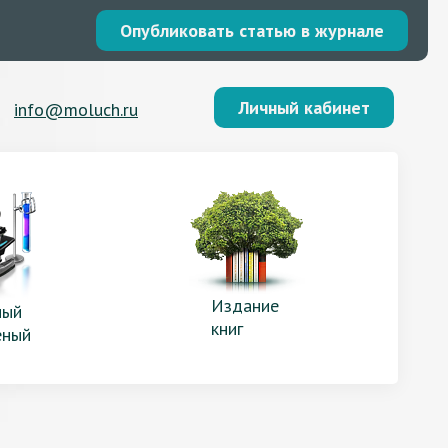
Опубликовать статью в журнале
Личный кабинет
info@moluch.ru
Издание
ый
книг
еный