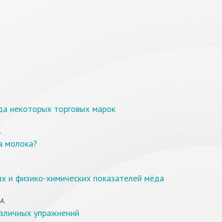
да некоторых торговых марок
.
а молока?
их и физико-химических показателей мёда
А.
азличных упражнений