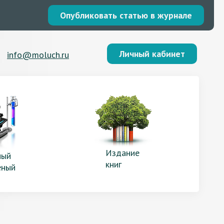
Опубликовать статью в журнале
Личный кабинет
info@moluch.ru
Издание
ый
книг
еный