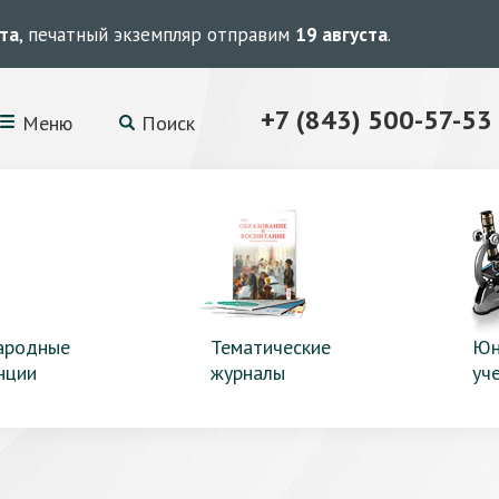
ста
, печатный экземпляр отправим
19 августа
.
+7 (843) 500-57-53
Меню
Поиск
ародные
Тематические
Юн
нции
журналы
уч