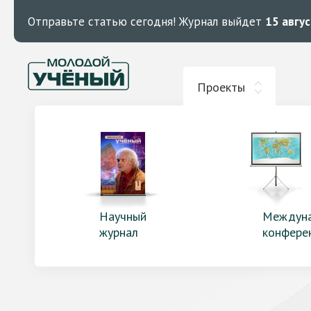
Отправьте статью сегодня!
Журнал выйдет
15 авгу
Проекты
Научный
Междун
журнал
конфере