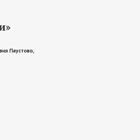
и»
вня Паустово,