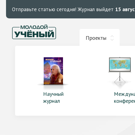
Отправьте статью сегодня!
Журнал выйдет
15 авгу
Проекты
Научный
Междун
журнал
конфере