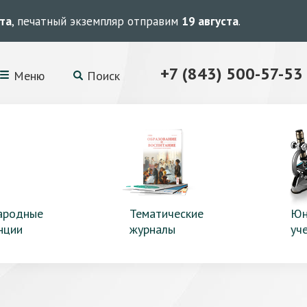
ста
, печатный экземпляр отправим
19 августа
.
+7 (843) 500-57-53
Меню
Поиск
ародные
Тематические
Юн
нции
журналы
уч