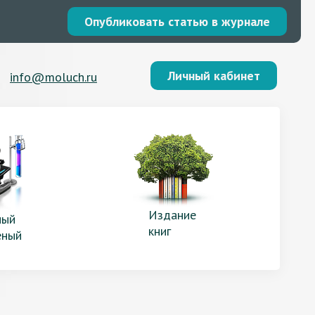
Опубликовать статью в журнале
Личный кабинет
info@moluch.ru
Издание
ый
книг
еный