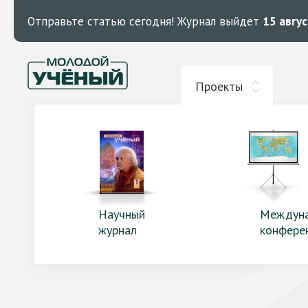
Отправьте статью сегодня!
Журнал выйдет
15 авгу
Проекты
Научный
Междун
журнал
конфере