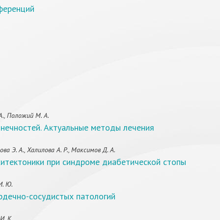
ференций
А., Положий М. А.
нечностей. Актуальные методы лечения
а Э. А., Халилова А. Р., Максимов Д. А.
итектоники при синдроме диабетической стопы
И. Ю.
ердечно-сосудистых патологий
И. К.