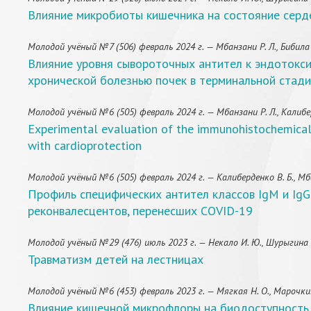
Влияние микробиоты кишечника на состояние серд
Молодой учёный №7 (506) февраль 2024 г. — Мбанзани Р. Л., Бибила Д.
Влияние уровня сывороточных антител к эндотокси
хронической болезнью почек в терминальной стад
Молодой учёный №6 (505) февраль 2024 г. — Мбанзани Р. Л., Калибер
Experimental evaluation of the immunohistochemical 
with cardioprotection
Молодой учёный №6 (505) февраль 2024 г. — Калиберденко В. Б., Мба
Профиль специфических антител классов IgM и IgG 
реконвалесцентов, перенесших COVID-19
Молодой учёный №29 (476) июль 2023 г. — Некало И. Ю., Шурыгина 
Травматизм детей на лестницах
Молодой учёный №6 (453) февраль 2023 г. — Мягкая Н. О., Марочкин
Влияние кишечной микрофлоры на биодоступность 