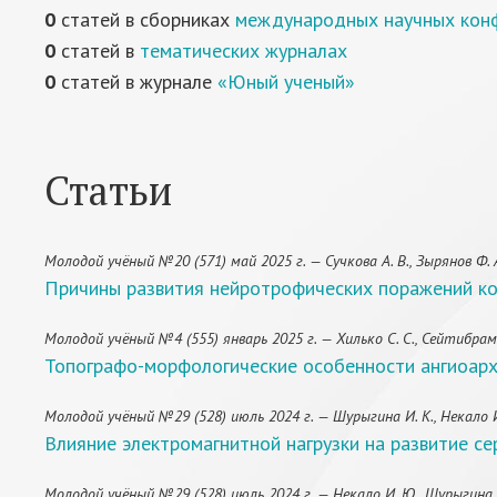
0
статей в сборниках
международных научных кон
0
статей в
тематических журналах
0
статей в журнале
«Юный ученый»
Статьи
Молодой учёный №20 (571) май 2025 г. — Сучкова А. В., Зырянов Ф. 
Причины развития нейротрофических поражений ко
Молодой учёный №4 (555) январь 2025 г. — Хилько С. С., Сейтибрамов
Топографо-морфологические особенности ангиоарх
Молодой учёный №29 (528) июль 2024 г. — Шурыгина И. К., Некало 
Влияние электромагнитной нагрузки на развитие с
Молодой учёный №29 (528) июль 2024 г. — Некало И. Ю., Шурыгина 