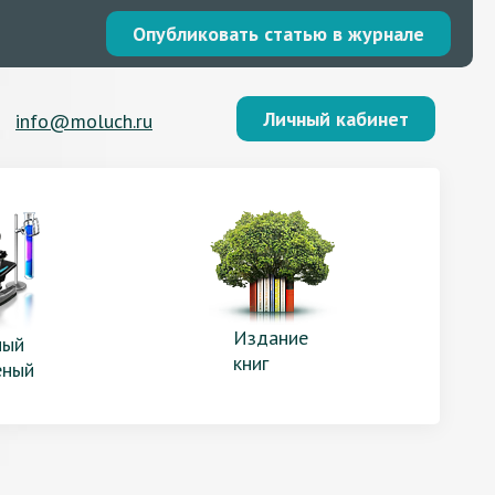
Опубликовать статью в журнале
Личный кабинет
info@moluch.ru
Издание
ый
книг
еный