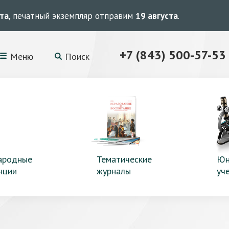
ста
, печатный экземпляр отправим
19 августа
.
+7 (843) 500-57-53
Меню
Поиск
ародные
Тематические
Юн
нции
журналы
уч