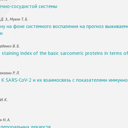
ечно-сосудистой системы
 Э., Муеле Т. Б.
ну на фоне системного воспаления на прогноз выживаем
ии
денко В. Б.
staining index of the basic sarcomeric proteins in terms 
нзани Р. Л.
К SARS-CoV-2 и их взаимосвязь с показателями иммунног
И. К.
 Н. А.
пероральных лекарств