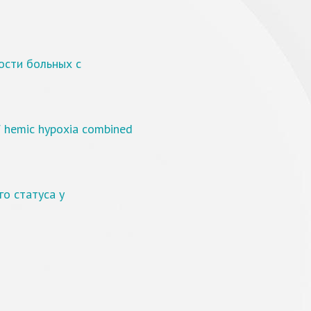
ости больных с
of hemic hypoxia combined
о статуса у