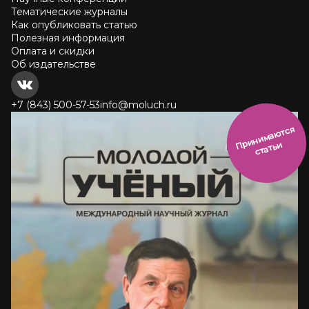
Тематические журналы
Как опубликовать статью
Полезная информация
Оплата и скидки
Об издательстве
+7 (843) 500-57-53
info@moluch.ru
и
н
и
м
а
ют
с
я
ст
ать
П
р
и