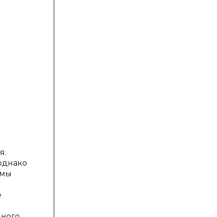
я.
однако
емы
е
нного