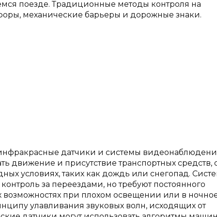
ся поезде. Традиционные методы контроля на
оры, механические барьеры и дорожные знаки.
инфракрасные датчики и системы видеонаблюдени
ь движение и присутствие транспортных средств, 
ных условиях, таких как дождь или снегопад. Сист
онтроль за переездами, но требуют постоянного
х возможностях при плохом освещении или в ночно
инципу улавливания звуковых волн, исходящих от
ские датчики могут использовать алгоритмы маши