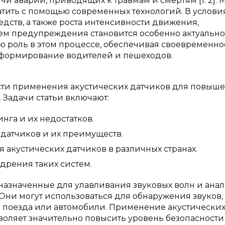
и аварий, приводящих к травмам и смертям [1. 2]. 
тить с помощью современных технологий. В услови
дств, а также роста интенсивности движения,
м предупреждения становится особенно актуально
ю роль в этом процессе, обеспечивая своевременно
формирование водителей и пешеходов.
сти применения акустических датчиков для повыш
 Задачи статьи включают:
га и их недостатков.
датчиков и их преимуществ.
акустических датчиков в различных странах.
рения таких систем.
дназначенные для улавливания звуковых волн и анал
. Они могут использоваться для обнаружения звуков,
к поезда или автомобили. Применение акустически
оляет значительно повысить уровень безопасности 