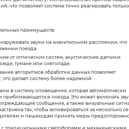
, что позволяет системе точно реагировать только
тельных преимуществ:
наруживать звуки на значительном расстоянии, что
ижении поезда.
чие от оптических систем, акустические датчики
ожде, тумане или снегопаде.
ание алгоритмов обработки данных позволяет
 что делает систему более надежной.
аны в систему оповещения, которая автоматически
и приближающегося поезда. Это может включать зв
дупреждающие сообщения, а также визуальные сигн
астроена так, чтобы активироваться за несколько с
одителям и пешеходам принять меры предосторожно
зке с традиционными светофорами и механическими