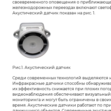
своевременного оповещения о приближающем
железнодорожных переездах включают светоф
Акустический датчик показан на рис. 1.
Рис.1. Акустический датчик
Среди современных технологий выделяются 
Инфракрасные датчики способны обнаруживат
их эффективность снижается при плохих погод
видеонаблюдения обеспечивают визуальный к
мониторинга и могут быть ограничены в свои
время. Акустические датчики работают по пр
движущихся объектов. Современные акустиче