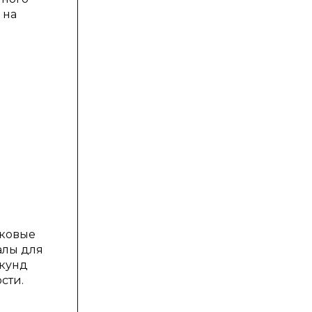
 на
уковые
алы для
екунд
сти.