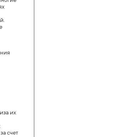
Многие
ях
й.
е
ения
иза их
х
за счет