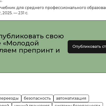
с.
 учебник для среднего профессионального образова
 2025. — 231 с.
публиковать свою
е «Молодой
Опубликовать с
вляем препринт и
переезды
безопасность
автоматизация
елей
умный транспорт
системы безопасности