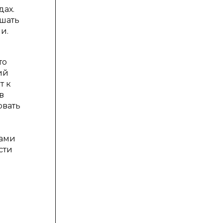
дах.
чшать
и.
то
ий
т к
в
овать
дами
сти