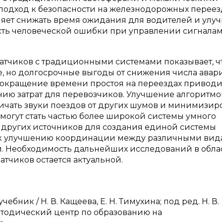
подход к безопасности на железнодорожных переез
яет снижать время ожидания для водителей и улу
ость человеческой ошибки при управлении сигналам
датчиков с традиционными системами показывает, ч
, но долгосрочные выгоды от снижения числа авар
 сокращение времени простоя на переездах приводи
ию затрат для перевозчиков. Улучшение алгоритмо
личать звуки поездов от других шумов и минимизир
могут стать частью более широкой системы умного
с других источников для создания единой системы
и к улучшению координации между различными ви
. Необходимость дальнейших исследований в обла
тчиков остается актуальной.
ебник / Н. В. Кащеева, Е. Н. Тимухина; под ред. Н. В.
тодический центр по образованию на