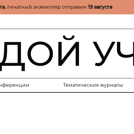
ста
, печатный экземпляр отправим
19 августа
ДОЙ У
нференции
Тематические журналы