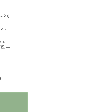
сайт].
ник
ст:
15. —
ch