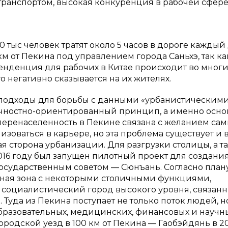
ранспортом, высокая конкуренция в рабочей сфере и
 тыс человек тратят около 5 часов в дороге каждый 
км от Пекина под управлением города Саньхэ, так ка
тенденция для рабочих в Китае происходит во многи
 негативно сказывается на их жителях.
 подходы для борьбы с данными «урбанистическим
личностно-ориентированный принцип, а именно осн
, перенаселенность в Пекине связана с желанием сам
зоваться в карьере, но эта проблема существует и 
ая сторона урбанизации. Для разгрузки столицы, а т
16 году был запущен пилотный проект для создани
осударственным советом — Сюнъань. Согласно плану
чная зона с некоторыми столичными функциями,
 социалистический город высокого уровня, связанн
 Туда из Пекина поступает не только поток людей, н
бразовательных, медицинских, финансовых и научн
городской уезд в 100 км от Пекина — Гаобэйдянь в 2