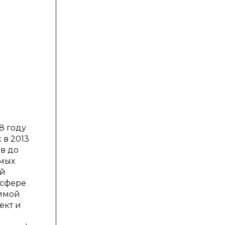
8 году
 в 2013
в до
амых
ый
 сфере
димой
ект и