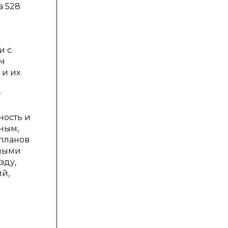
а 528
и с
ом
 и их
т
ность и
вным,
 планов
жными
зду,
й,