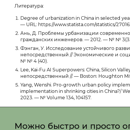
Литература:
Degree of urbanization in China in selected yea
— URL: https://www.statista.com/statistics/2701
Ань, Д. Проблемы урбанизации современного
гражданских инженеров. — 2012. — № № 3(32). 
Фэнган, У. Исследование устойчивого развит
непосредственный // Экономические и соци
№ № 4 (40).
Lee, Kai-Fu AI Superpowers: China, Silicon Vall
непосредственный //. — Boston: Houghton Miff
Yang, Wenshi. Pro-growth urban policy impleme
implementation in shrinking cities in China?/ 
2023. — № Volume 134, 104157.
Можно быстро и просто о