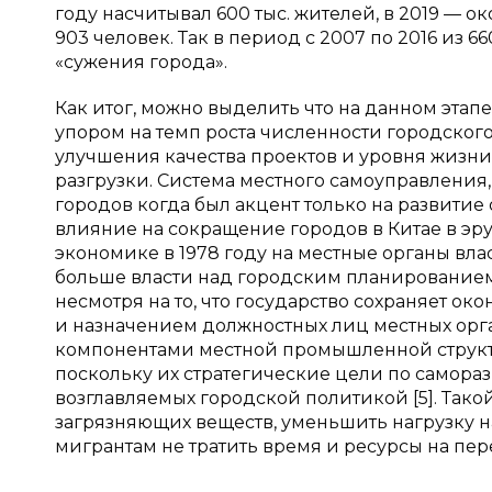
году насчитывал 600 тыс. жителей, в 2019 — ок
903 человек. Так в период с 2007 по 2016 из 
«сужения города».
Как итог, можно выделить что на данном этап
упором на темп роста численности городского
улучшения качества проектов и уровня жизн
разгрузки. Система местного самоуправления
городов когда был акцент только на развити
влияние на сокращение городов в Китае в эр
экономике в 1978 году на местные органы вла
больше власти над городским планированием [
несмотря на то, что государство сохраняет о
и назначением должностных лиц местных орг
компонентами местной промышленной структу
поскольку их стратегические цели по самор
возглавляемых городской политикой [5]. Так
загрязняющих веществ, уменьшить нагрузку н
мигрантам не тратить время и ресурсы на пер