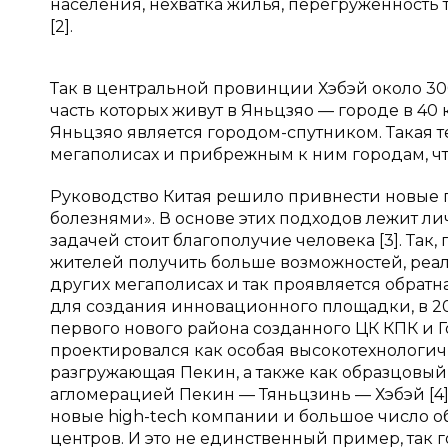
населения, нехватка жилья, перегруженность т
[2].
Так в центральной провинции Хэбэй около 300
часть которых живут в Яньцзяо — городе в 40 
Яньцзяо является городом-спутником. Такая 
мегаполисах и прибрежным к ним городам, что
Руководство Китая решило привнести новые
болезнями». В основе этих подходов лежит 
задачей стоит благополучие человека [3]. Так
жителей получить больше возможностей, реали
других мегаполисах и так проявляется обратн
для создания инновационного площадки, в 20
первого нового района созданного ЦК КПК и Г
проектировался как особая высокотехнологи
разгружающая Пекин, а также как образцовый
агломерацией Пекин — Тяньцзинь — Хэбэй [4].
новые high-tech компании и большое число о
центров. И это не единственный пример, так 