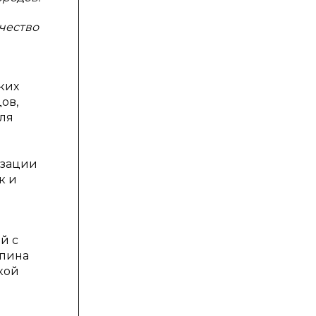
ачество
ких
ов,
ля
изации
к и
й с
опина
кой