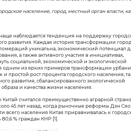
ородское население, город, местный орган власти, к
е чаще наблюдается тенденция на поддержку городс
ого развития. Каждая история трансформации город
гломераций уникальна, экономический потенциал д
вания, а также активного участия в инициативах,
гнуть социальной, экономической и экологической
тся одним из ярких примеров трансформации урбан
 и простой рост процента городского населения, та
ного развития, сбалансированного экологической
образа и качества жизни населения.
 Китай считался преимущественно аграрной страно
коло 45 лет назад, когда рыночные реформы Дэн Ся
сти всего населения Китая приравнивалась к городс
80,6 % граждан КНР [1].