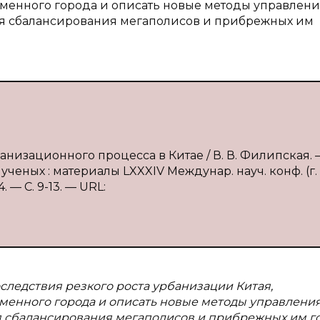
еменного города и описать новые методы управлен
я сбалансирования мегаполисов и прибрежных им
низационного процесса в Китае / В. В. Филипская. 
ченых : материалы LXXXIV Междунар. науч. конф. (г. 
 — С. 9-13. — URL:
оследствия резкого роста урбанизации Китая,
менного города и описать новые методы управлени
 сбалансирования мегаполисов и прибрежных им го