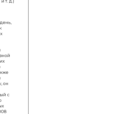
 т. д.)
день,
к
х
и
овной
их
в
акже
я
, он
ый с
о
ых
008