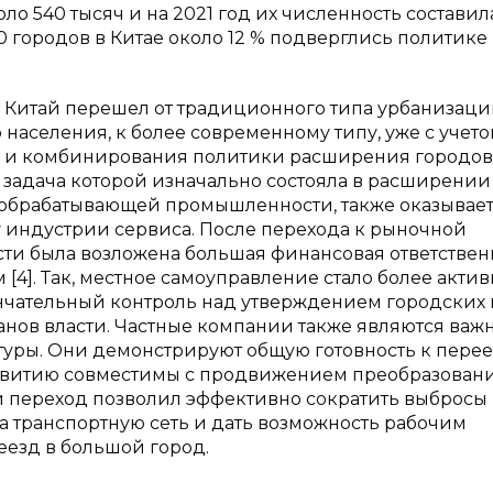
оло 540 тысяч и на 2021 год их численность составил
660 городов в Китае около 12 % подверглись политике
е Китай перешел от традиционного типа урбанизаци
 населения, к более современному типу, уже с учет
и и комбинирования политики расширения городов
, задача которой изначально состояла в расширении
е обрабатывающей промышленности, также оказывае
у индустрии сервиса. После перехода к рыночной
сти была возложена большая финансовая ответствен
4]. Так, местное самоуправление стало более акти
кончательный контроль над утверждением городских
анов власти. Частные компании также являются ва
ры. Они демонстрируют общую готовность к перее
азвитию совместимы с продвижением преобразовани
ой переход позволил эффективно сократить выбросы
а транспортную сеть и дать возможность рабочим
еезд в большой город.