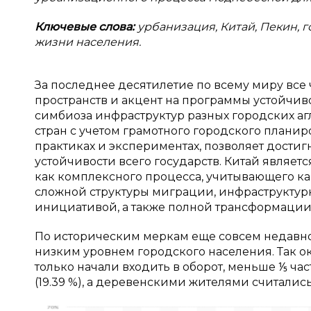
Ключевые слова:
урбанизация, Китай, Пекин, г
жизни населения.
За последнее десятилетие по всему миру вс
пространств и акцент на программы устойчив
симбиоза инфраструктур разных городских а
стран с учетом грамотного городского планиро
практиках и экспериментах, позволяет дости
устойчивости всего государств. Китай являе
как комплексного процесса, учитывающего как
сложной структуры миграции, инфраструктур
инициативой, а также полной трансформации 
По историческим меркам еще совсем недавно
низким уровнем городского населения. Так о
только начали входить в оборот, меньше ⅕ ча
(19.39 %), а деревенскими жителями считались 