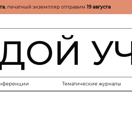
ста
, печатный экземпляр отправим
19 августа
ДОЙ У
нференции
Тематические журналы