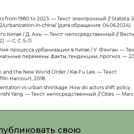
rs from 1980 to 2023. — Текст: электронный // Statista: [
62/urbanization-in-china/ (дата обращения: 04.06.2024).
 Китая / Д. Ань. — Текст: непосредственный // Вест
— С. С. 5–11.
ия процесса урбанизации в Китае / У. Фэнган. — Тек
альные перемены: факты, тенденции, прогноз. — 20
ey, and the New World Order / Kai-Fu Lee. — Текст:
lin Harcourt, 2018.
ntation vs urban shrinkage: How do actors shift policy
Wenshi Yang. — Текст: непосредственный // Cities. — Mar
публиковать свою