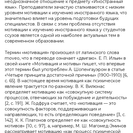
неоднозначное отношение к предмету «Иностранный
язык». Преподаватели зачастую сталкиваются с низким
уровнем мотивации к изучению иностранного языка, что
значительно влияет на уровень подготовки будущих
специалистов. В связи с этим проблема отсутствия
мотивации к изучению иностранного языка у студентов
ссузов является одной из наиболее актуальных тем в
современном образовании.
Термин «мотивация» произошел от латинского слова
moveo, что в переводе означает «двигаю». Е. П. Ильин в
своей книге «Мотивация и мотивы» пишет, что впервые
этот термин был употреблен А. Шопенгауэром в статье
«Четыре принципа достаточной причины» (1900–1910) [6,
с. 65]. В настоящее время мотивация как психическое
явление трактуется по-разному. В. К. Вилюнас
определяет мотивацию как «совокупную систему
процессов, отвечающих за побуждение и деятельность»
[2, с. 191]. Ж. Годфруа считает, что «мотивация — это
совокупность факторов, поддерживающих и
направляющих, то есть определяющих поведение» [3, с.
142]. К. К. Платонов определяет ее как «совокупность
мотивов» [10, с. 97], а, например, М. Ш. Магомед-Эминов
рассматривает мотивацию «как процесс психической