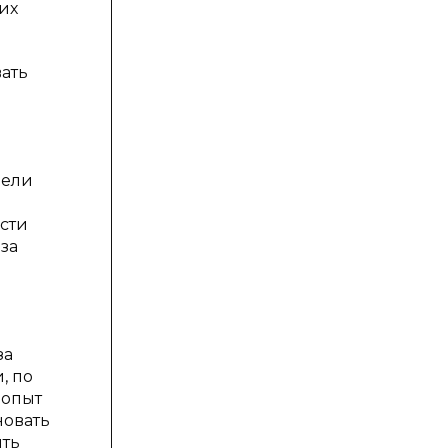
их
ать
цели
сти
за
за
, по
 опыт
новать
ить