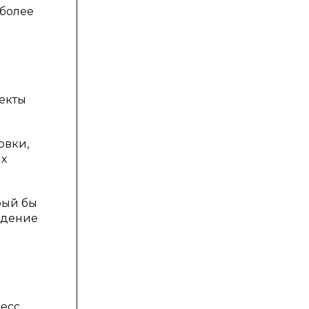
иболее
екты
овки,
ых
рый бы
юдение
цесс