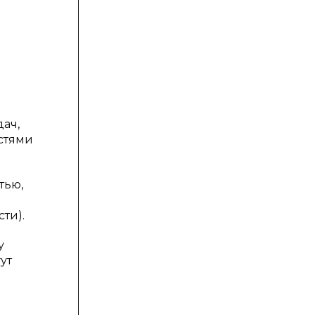
ач,
остями
тью,
ти).
у
ут