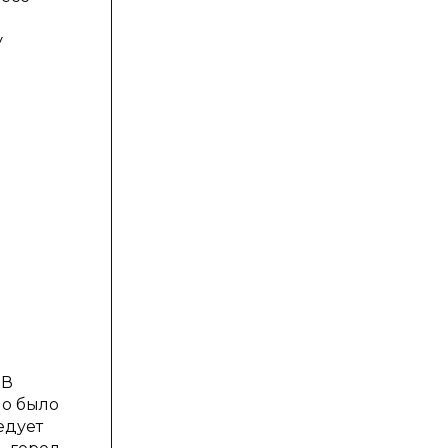
у
 В
но было
едует