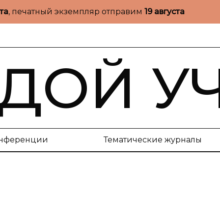
ста
, печатный экземпляр отправим
19 августа
ДОЙ У
нференции
Тематические журналы