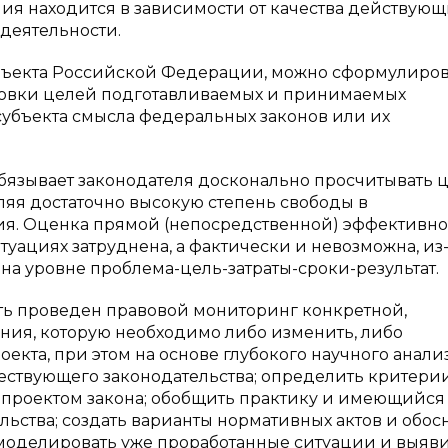
ния находится в зависимости от качества действующ
 деятельности.
убъекта Российской Федерации, можно сформулиров
ановки целей подготавливаемых и принимаемых
 субъекта смысла федеральных законов или их
бязывает законодателя досконально просчитывать 
ляя достаточно высокую степень свободы в
я. Оценка прямой (непосредственной) эффективно
уациях затруднена, а фактически и невозможна, из-
на уровне проблема-цель-затраты-сроки-результат.
ыть проведен правовой мониторинг конкретной,
ния, которую необходимо либо изменить, либо
екта, при этом на основе глубокого научного анали
ствующего законодательства; определить критерии
 проектом закона; обобщить практику и имеющийся
ьства; создать варианты нормативных актов и обос
 смоделировать уже проработанные ситуации и выяв