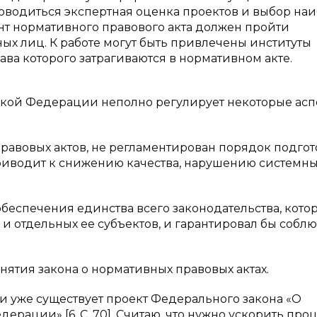
роводиться экспертная оценка проектов и выбор на
нт нормативного правового акта должен пройти
ых лиц. К работе могут быть привлечены институты
ава которого затрагиваются в нормативном акте.
ской Федерации неполно регулирует некоторые асп
равовых актов, не регламентирован порядок подгот
приводит к снижению качества, нарушению системн
беспечения единства всего законодательства, кото
 и отдельных ее субъектов, и гарантировал бы собл
ятия закона о нормативных правовых актах.
 уже существует проект Федерального закона «О
рации» [6, C. 70]. Считаю, что нужно ускорить про