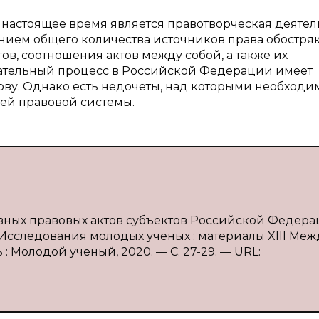
настоящее время является правотворческая деятел
нием общего количества источников права обостря
в, соотношения актов между собой, а также их
дательный процесс в Российской Федерации имеет
ву. Однако есть недочеты, над которыми необходи
ей правовой системы.
вных правовых актов субъектов Российской Федерац
/ Исследования молодых ученых : материалы XIII Меж
нь : Молодой ученый, 2020. — С. 27-29. — URL: