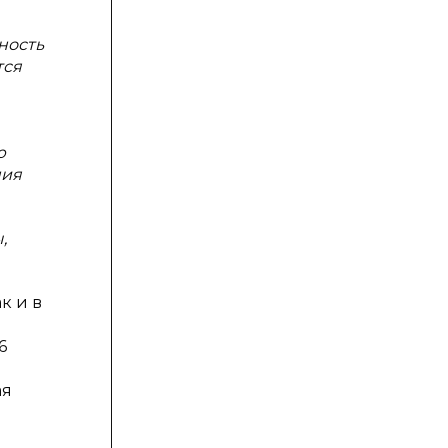
ность
тся
ю
ния
,
к и в
6
ая