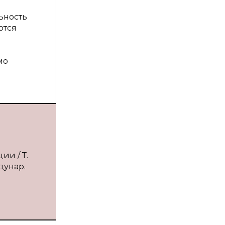
ьность
ются
мо
ии / Т.
дунар.