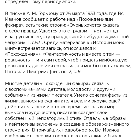
определённому периоду эпохи.
В письме А. М. Горькому от 26 марта 1933 года, где Вс.
Иванов сообщает о работе над «Похождениями
факира», есть такие строки: «Очень хочется сказать
о себе правду. Удаётся это с трудом — нет, нет да
и закруглишь её, эту правду, какой-нибудь выдуманной
чепухой» [1, с.67]. Среди материалов к «Истории моих
книг» встречается запись, относящаяся к
«Похождениям»: «Фантастичность и вместе с тем —
реальность — и я сам герой, чтоб придать наибольшую
реальность, даже имя сохранил, а я мог бы взять, скажем,
Пётр или Дмитрий» [цит. по: 2, с. 5].
Многие детали «Похождений факира» связаны
с воспоминаниями детства, молодости и другими
событиями из жизни писателя. Умело сочетая факты из
жизни, вынося на суд читателя реалии окружающей
действительности и в то же время, используя мир
вымысла и художества, писатель создаёт свой
собственный неповторимый стиль. Отдельные образы
и лейтмотивы включены в создание образа жизненного
странствия. В тончайших подробностях Вс. Иванов
изображает посёлки, города, в которых жил и бывал.