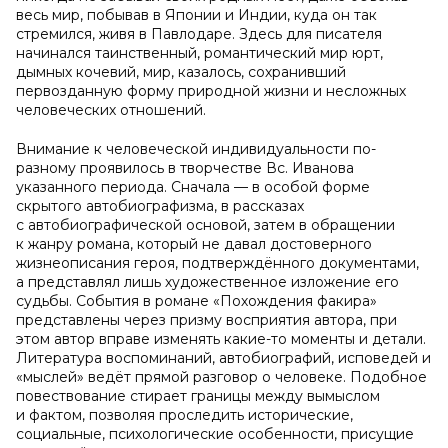
весь мир, побывав в Японии и Индии, куда он так
стремился, живя в Павлодаре. Здесь для писателя
начинался таинственный, романтический мир юрт,
дымных кочевий, мир, казалось, сохранивший
первозданную форму природной жизни и несложных
человеческих отношений.
Внимание к человеческой индивидуальности по-
разному проявилось в творчестве Вс. Иванова
указанного периода. Сначала — в особой форме
скрытого автобиографизма, в рассказах
с автобиографической основой, затем в обращении
к жанру романа, который не давал достоверного
жизнеописания героя, подтверждённого документами,
а представлял лишь художественное изложение его
судьбы. События в романе «Похождения факира»
представлены через призму восприятия автора, при
этом автор вправе изменять какие-то моменты и детали.
Литература воспоминаний, автобиографий, исповедей и
«мыслей» ведёт прямой разговор о человеке. Подобное
повествование стирает границы между вымыслом
и фактом, позволяя проследить исторические,
социальные, психологические особенности, присущие