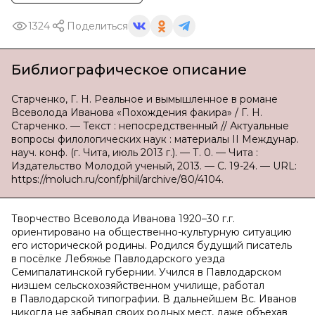
1324
Поделиться
Библиографическое описание
Старченко, Г. Н. Реальное и вымышленное в романе
Всеволода Иванова «Похождения факира» / Г. Н.
Старченко. — Текст : непосредственный // Актуальные
вопросы филологических наук : материалы II Междунар.
науч. конф. (г. Чита, июль 2013 г.). — Т. 0. — Чита :
Издательство Молодой ученый, 2013. — С. 19-24. — URL:
https://moluch.ru/conf/phil/archive/80/4104.
Творчество Всеволода Иванова 1920–30 г.г.
ориентировано на общественно-культурную ситуацию
его исторической родины. Родился будущий писатель
в посёлке Лебяжье Павлодарского уезда
Семипалатинской губернии. Учился в Павлодарском
низшем сельскохозяйственном училище, работал
в Павлодарской типографии. В дальнейшем Вс. Иванов
никогда не забывал своих родных мест, даже объехав