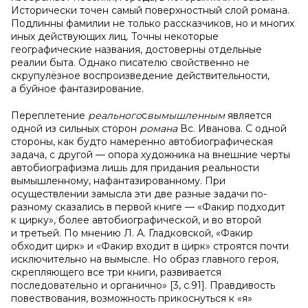
Исторически точен самый поверхностный слой романа.
Подлинны фамилии не только рассказчиков, но и многих
иных действующих лиц. Точны некоторые
географические названия, достоверны отдельные
реалии быта. Однако писателю свойственно не
скрупулёзное воспроизведение действительности,
а буйное фантазирование.
Переплетение
реального
с
вымышленным
является
одной из сильных сторон
романа
Вс. Иванова. С одной
стороны, как будто намеренно автобиографическая
задача, с другой — опора художника на внешние черты
автобиографизма лишь для придания реальности
вымышленному, нафантазированному. При
осуществлении замысла эти две разные задачи по-
разному сказались в первой книге — «Факир подходит
к цирку», более автобиографической, и во второй
и третьей. По мнению Л. А. Гладковской, «Факир
обходит цирк» и «Факир входит в цирк» строятся почти
исключительно на вымысле. Но образ главного героя,
скрепляющего все три книги, развивается
последовательно и органично» [3, с.91]. Правдивость
повествования, возможность прикоснуться к «я»