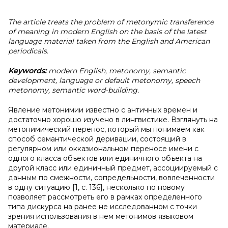
The article treats the problem of metonymic transference
of meaning in modern English on the basis of the latest
language material taken from the English and American
periodicals.
Keywords:
modern English, metonomy, semantic
development, language or default metonomy, speech
metonomy, semantic word-building.
Явление метонимии известно с античных времен и
достаточно хорошо изучено в лингвистике. Взглянуть на
метонимический перенос, который мы понимаем как
способ семантической деривации, состоящий в
регулярном или окказиональном переносе имени с
одного класса объектов или единичного объекта на
другой класс или единичный предмет, ассоциируемый с
данным по смежности, сопредельности, вовлеченности
в одну ситуацию [1, с. 136], несколько по новому
позволяет рассмотреть его в рамках определенного
типа дискурса на ранее не исследованном с точки
зрения использования в нем метонимов языковом
материале.