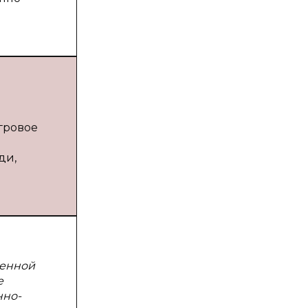
гровое
ди,
венной
е
нно-