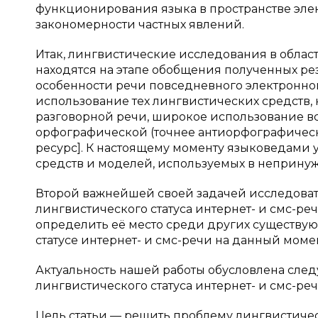
функционирования языка в пространстве эле
закономерности частных явлений.
Итак, лингвистические исследования в обла
находятся на этапе обобщения полученных р
особенности речи повседневного электронно
использование тех лингвистических средств
разговорной речи, широкое использование в
орфографической (точнее антиорфографическ
ресурс]. К настоящему моменту языковедами
средств и моделей, используемых в неприну
Второй важнейшей своей задачей исследова
лингвистического статуса интернет- и смс-реч
определить её место среди других существую
статусе интернет- и смс-речи на данный мом
Актуальность нашей работы обусловлена сле
лингвистического статуса интернет- и смс-реч
Цель статьи — решить проблему лингвистиче