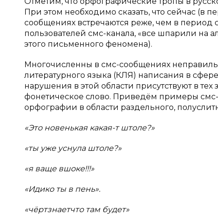
Отметим, что орфографические тропы в русск
При этом необходимо сказать, что сейчас (в пе
сообщениях встречаются реже, чем в период с 
пользователей смс-канала, «все шпарили на 
этого письменного феномена).
Многочисленны в смс-сообщениях неправиль
литературного языка (КЛЯ) написания в сфер
нарушения в этой области присутствуют в тех
фонетическое слово. Приведём примеры смс
орфографии в области раздельного, полуслитн
«Это новенькая какая-т штоле?»
«ты уже уснула штоле?»
«я ваще вшоке!!!»
«Идико ты в пень».
«чёртзнаетчто там будет»