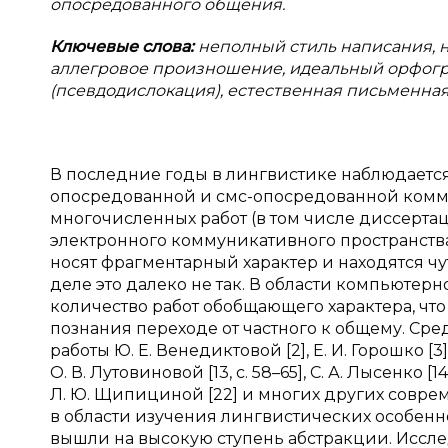
опосредованного общения.
Ключевые слова:
неполный стиль написания, 
аллегровое произношение, идеальный орфогр
(псевдодислокация), естественная письменная 
В последние годы в лингвистике наблюдаетс
опосредованной и смс-опосредованной комму
многочисленных работ (в том числе диссерта
электронного коммуникативного пространства 
носят фрагментарный характер и находятся чу
деле это далеко не так. В области компьютер
количество работ обобщающего характера, что
познания переходе от частного к общему. Ср
работы Ю. Е. Венедиктовой [2], Е. И. Горошко [3],
О. В. Лутовиновой [13, с. 58–65], С. А. Лысенко [14]
Л. Ю. Щипициной [22] и многих других совре
в области изучения лингвистических особен
вышли на высокую ступень абстракции. Иссл