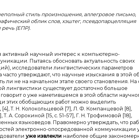
неполный стиль произношения, аллегровое письмо,
афический облик слов, хэштег, псевдопарцелляция
речь (ЕПР).
я активный научный интерес к компьютерно-
никации. Пытаясь обосновать актуальность своих
ций), исследователи лингвистических параметров
часто утверждают, что научные изыскания в этой о
ть ли не на начальном этапе своего становления. На
ной лингвистики существует достаточно большое
 говорит о уже наметившемся в этой области научно
еди этих обобщающих работ можно выделить
 [4], Т. Н. Колокольцевой [7], Л. Ф. Компанцевой [8],
, Т. А. Сорокиной [15, с. 51–57], Г. Н. Трофимовой [18],
менных языковедов. Правомерно утверждать, что ра
ностей электронно-опосредованной коммуникации 
едователи
уже
извлекли
наиболее общие закономер