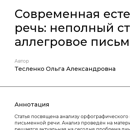
Современная ест
речь: неполный с
аллегровое пись
Автор
Тесленко Ольга Александровна
Аннотация
Статья посвящена анализу орфографического 
письменной речи. Анализ проведён на матери
решается актуальная на сегодня проблема ли