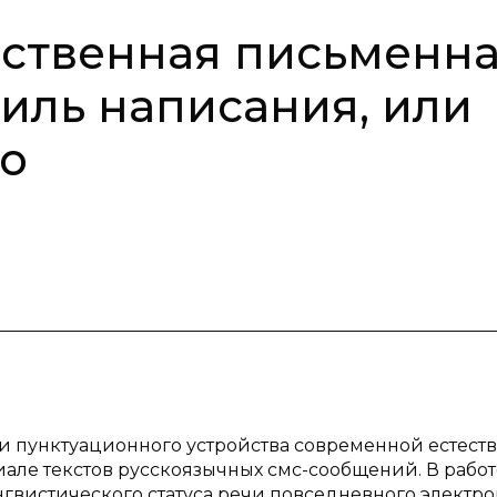
ественная письменн
тиль написания, или
мо
и пунктуационного устройства современной естест
але текстов русскоязычных смс-сообщений. В работ
нгвистического статуса речи повседневного электро