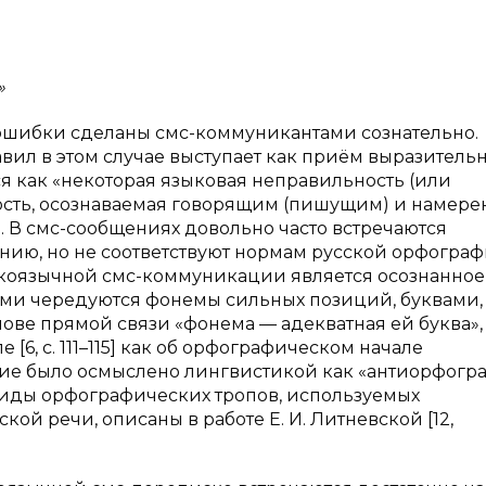
»
шибки сделаны смс-коммуникантами сознательно.
л в этом случае выступает как приём выразительн
я как «некоторая языковая неправильность (или
ность, осознаваемая говорящим (пишущим) и намере
]. В смс-сообщениях довольно часто встречаются
нию, но не соответствуют нормам русской орфограф
скоязычной смс-коммуникации является осознанное
ыми чередуются фонемы сильных позиций, буквами,
ве прямой связи «фонема — адекватная ей буква», 
[6, с. 111–115] как об орфографическом начале
ие было осмыслено лингвистикой как «антиорфогр
е виды орфографических тропов, используемых
ой речи, описаны в работе Е. И. Литневской [12,