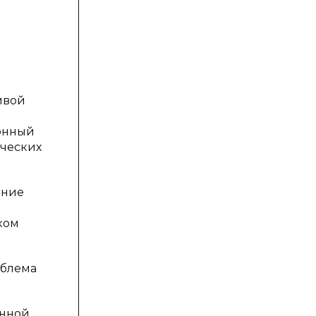
ивой
ронный
ических
ение
ком
облема
анной