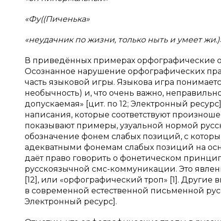
«Фу((Пиченька»
«неудачник по жизни, только ныть и умеет жи.)
В приведённых примерах орфографические о
Осознанное нарушение орфографических прави
часть языковой игры. Языкова игра понимаетс
необычность) и, что очень важно, неправиль
допускаемая» [цит. по 12; Электронный ресурс
написания, которые соответствуют произноше
показывают примеры, узуальной нормой рус
обозначение фонем слабых позиций, с котор
адекватными фонемам слабых позиций на осно
даёт право говорить о фонетическом принципе 
русскоязычной смс-коммуникации. Это явлен
[12], или «орфографический троп» [1]. Други
в современной естественной письменной русск
Электронный ресурс].