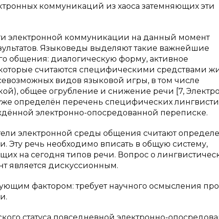
ктронных коммуникаций из хаоса затемняющих эти
сти электронной коммуникации на данный момент
езультатов. Языковеды выделяют такие важнейшие
го общения: диалогическую форму, активное
, которые считаются специфическими средствами ж
севозможных видов языковой игры, в том числе
ой), общее огрубление и снижение речи [7, Элект
 уже определён перечень специфических лингвист
ждённой электронно-опосредованной переписке.
тели электронной среды общения считают определ
и. Эту речь необходимо вписать в общую систему,
щих на сегодня типов речи. Вопрос о лингвистичес
ент является дискуссионным.
дующим фактором: требует научного осмысления пр
и.
ского статуса повседневной электронно-опосредов