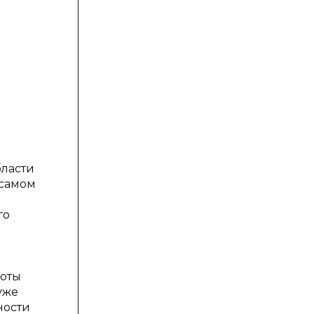
бласти
 самом
го
боты
уже
ности