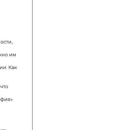
ости,
нно им
ии. Как
что
афия»