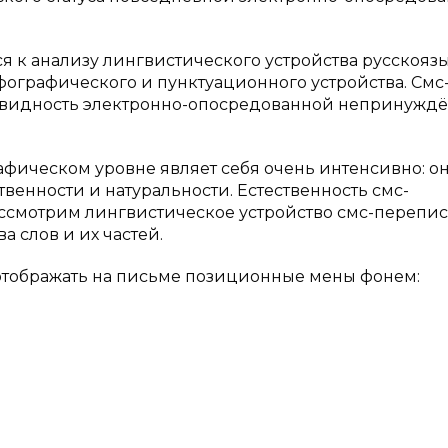
ся к анализу лингвистического устройства русскоя
фографического и пунктуационного устройства. Смс
овидность электронно-опосредованной непринужд
фическом уровне являет себя очень интенсивно: о
твенности и натуральности. Естественность смс-
ассмотрим лингвистическое устройство смс-перепи
а слов и их частей.
отображать на письме позиционные мены фонем: