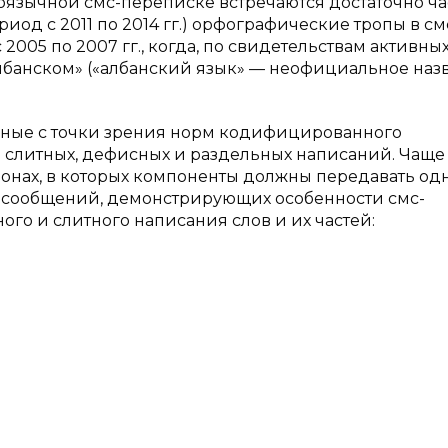
оязычной смс-переписке встречаются достаточно ча
риод с 2011 по 2014 гг.) орфографические тропы в см
2005 по 2007 гг., когда, по свидетельствам активны
албанском» («албанский язык» — неофициальное наз
ные с точки зрения норм кодифицированного
е слитных, дефисных и раздельных написаний. Чаще
 зонах, в которых компоненты должны передавать од
-сообщений, демонстрирующих особенности смс-
ого и слитного написания слов и их частей: