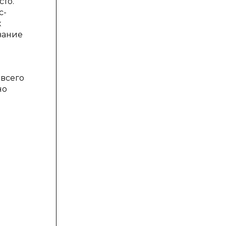
сто.
с-
х
вание
 всего
но