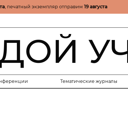
ста
, печатный экземпляр отправим
19 августа
ДОЙ У
нференции
Тематические журналы