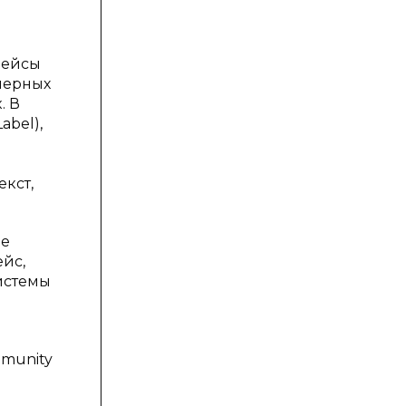
фейсы
хмерных
. В
abel),
кст,
ые
ейс,
системы
mmunity