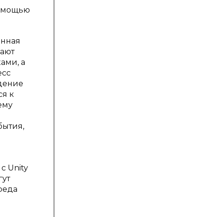
помощью
анная
кают
ами, а
есс
едение
ся к
ему
бытия,
с Unity
гут
реда