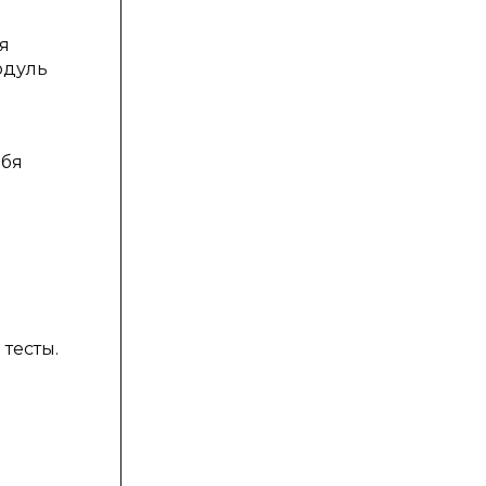
я
одуль
ебя
тесты.