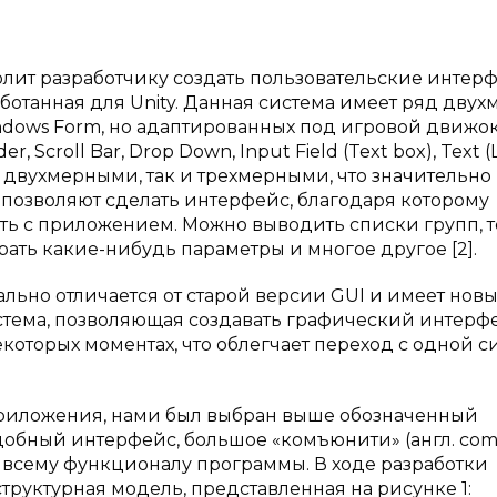
олит разработчику создать пользовательские интер
аботанная для Unity. Данная система имеет ряд дву
dows Form, но адаптированных под игровой движок
r, Scroll Bar, Drop Down, Input Field (Text box), Text (L
как двухмерными, так и трехмерными, что значительно
 позволяют сделать интерфейс, благодаря которому
ть с приложением. Можно выводить списки групп, те
ать какие-нибудь параметры и многое другое [2].
льно отличается от старой версии GUI и имеет нов
истема, позволяющая создавать графический интерф
екоторых моментах, что облегчает переход с одной 
приложения, нами был выбран выше обозначенный
добный интерфейс, большое «комъюнити» (англ. co
 всему функционалу программы. В ходе разработки
руктурная модель, представленная на рисунке 1: