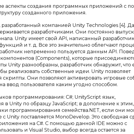
кие аспекты создания программных приложений с 
структуру созданного приложения.
 разработанный компанией Unity Technologies [4]. Д
держивается разработчиками. Они постоянно выпус
нала. Unity имеет свой API, написанный разработчик
функций и т. д. Все это значительно облегчают проц
зработчик непременно пользуется данным API. Пов
 компонентов (Components), которые присоединяют
ты Unity разнообразны, разработчик обнаружит, что 
бы реализовать собственные идеи. Unity позволяет
я скрипты. Они позволяют активировать игровые со
на ввод пользователя каким угодно способом.
ков программирования: C#; UnityScript язык,
 Unity по образцу JavaScript; в дополнение к этим, 
ыки программирования семейства.NET, если они мо
с Unity поставляется MonoDevelop. Это свободная с
риложения на C#. С помощью данной IDE можно с
зовать и Visual Studio, выбор всегда остается за