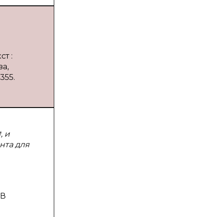
т :
ва,
355.
, и
нта для
 В