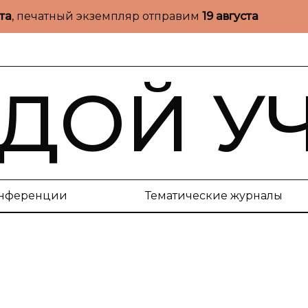
ста
, печатный экземпляр отправим
19 августа
ДОЙ У
нференции
Тематические журналы