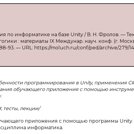
по информатике на базе Unity / В. Н. Фролов. — Текс
гики : материалы IX Междунар. науч. конф. (г. Моск
88-93. — URL: https://moluch.ru/conf/ped/archive/279/14
енности программирования в Unity, применения С#
здания обучающего приложения с помощью инструме
.
, тесты, лекции/
бучающего приложения с помощью программы Unity.
дисциплина информатика.