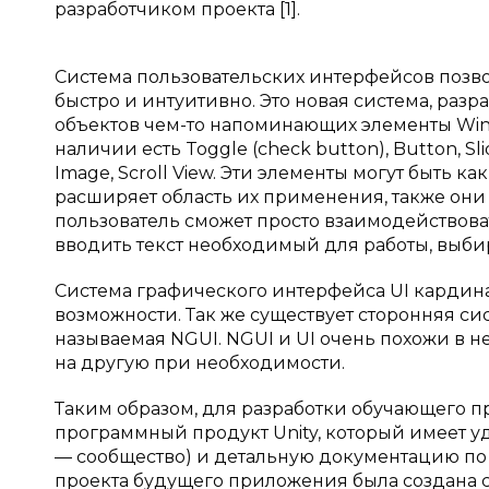
разработчиком проекта [1].
Система пользовательских интерфейсов позв
быстро и интуитивно. Это новая система, разр
объектов чем-то напоминающих элементы Win
наличии есть Toggle (check button), Button, Slide
Image, Scroll View. Эти элементы могут быть 
расширяет область их применения, также они
пользователь сможет просто взаимодействова
вводить текст необходимый для работы, выбир
Система графического интерфейса UI кардина
возможности. Так же существует сторонняя с
называемая NGUI. NGUI и UI очень похожи в н
на другую при необходимости.
Таким образом, для разработки обучающего 
программный продукт Unity, который имеет у
— сообщество) и детальную документацию по
проекта будущего приложения была создана ст