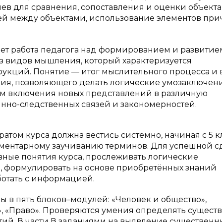
ев для сравнения, сопоставления и оценки объекта
ей между объектами, использование элементов при
ает работа педагога над формированием и развитие
 видов мышления, который характеризуется
укций. Понятие — итог мыслительного процесса и в
ия, позволяющего делать логические умозаключени
м включения новых представлений в различную
нно-следственных связей и закономерностей.
атом курса должна вестись системно, начиная с 5 кл
ементарному заучиванию терминов. Для успешной с
вные понятия курса, прослеживать логические
 формулировать на основе приобретённых знаний
ботать с информацией.
ы в пять блоков–модулей: «Человек и общество»,
», «Право». Проверяются умения определять сущест
ий. В части В заданиями на выявление существенн