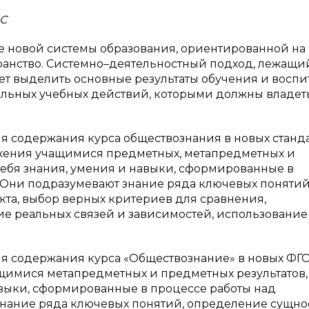
С
е новой системы образования, ориентированной на
ранство. Системно–деятельностный подход, лежащи
яет выделить основные результаты обучения и воспи
льных учебных действий, которыми должны владет
ия содержания курса обществознания в новых станд
ижения учащимися предметных, метапредметных и
 себя знания, умения и навыки, сформированные в
 Они подразумевают знание ряда ключевых понятий
та, выбор верных критериев для сравнения,
ие реальных связей и зависимостей, использование
ия содержания курса «Обществознание» в новых ФГ
щимися метапредметных и предметных результатов,
авыки, сформированные в процессе работы над
нание ряда ключевых понятий, определение сущно