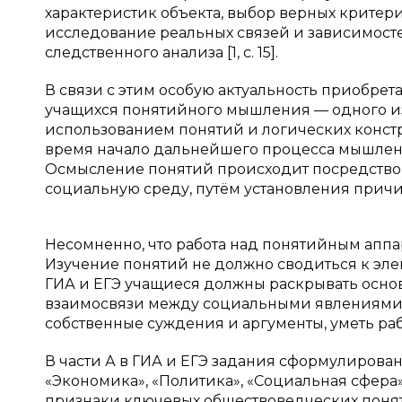
характеристик объекта, выбор верных критери
исследование реальных связей и зависимост
следственного анализа [1, с. 15].
В связи с этим особую актуальность приобрет
учащихся понятийного мышления — одного из
использованием понятий и логических констр
время начало дальнейшего процесса мышлен
Осмысление понятий происходит посредство
социальную среду, путём установления причи
Несомненно, что работа над понятийным аппар
Изучение понятий не должно сводиться к эл
ГИА и ЕГЭ учащиеся должны раскрывать осно
взаимосвязи между социальными явлениями,
собственные суждения и аргументы, уметь ра
В части А в ГИА и ЕГЭ задания сформулирован
«Экономика», «Политика», «Социальная сфера
признаки ключевых обществоведческих понят