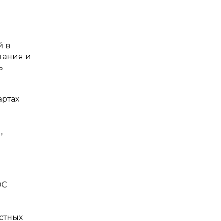
й в
тания и
ь
артах
,
ОС
стных