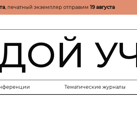
ста
, печатный экземпляр отправим
19 августа
ДОЙ У
нференции
Тематические журналы