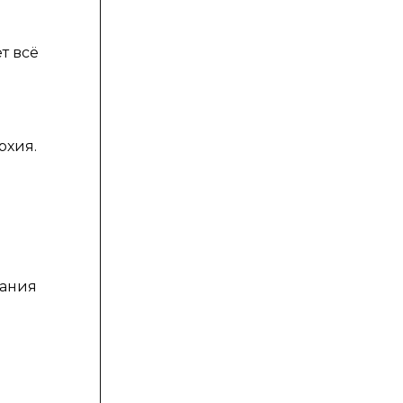
т всё
рхия.
дания