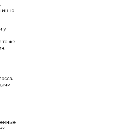
,
чинно-
м у
 то же
я.
асса.
дачи
венные
ых