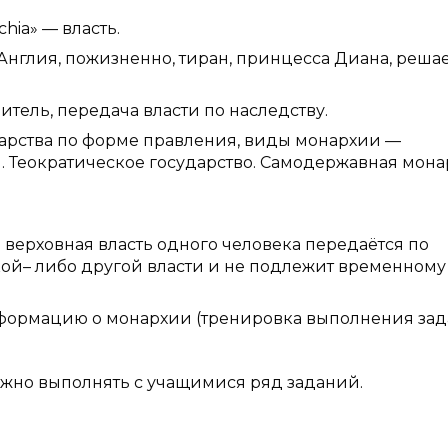
hia» — власть.
Англия, пожизненно, тиран, принцесса Диана, решае
ель, передача власти по наследству.
дарства по форме правления, виды монархии —
я. Теократическое государство. Самодержавная мона
верховная власть одного человека передаётся по
акой– либо другой власти и не подлежит временному
формацию о монархии (тренировка выполнения за
ожно выполнять с учащимися ряд заданий.