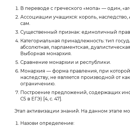
В переводе с греческого «мопа» — один, «arc
Ассоциации учащихся: король, наследство, 
сам.
Существенный признак: единоличный правит
Категориальная принадлежность: тип госу
абсолютная, парламентская, дуалистическа
Выборная монархия.
Сравнение монархии и республики.
Монархия — форма правления, при которой 
наследству, не является производной от к
ограничению.
Построение предложений, содержащих ин
С5 в ЕГЭ) [4, c. 47].
Этап активизации знаний. На данном этапе м
Назови определение: