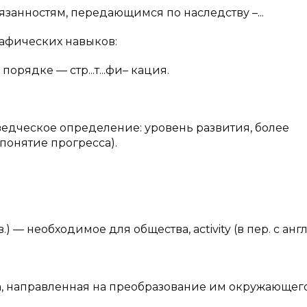
занностям, передающимся по наследству –...
рафических навыков:
рядке — стр...т...фи– кация.
едческое определение: уровень развития, более
понятие прогресса).
.) — необходимое для общества, activity (в пер. с англ
а, направленная на преобразование им окружающег