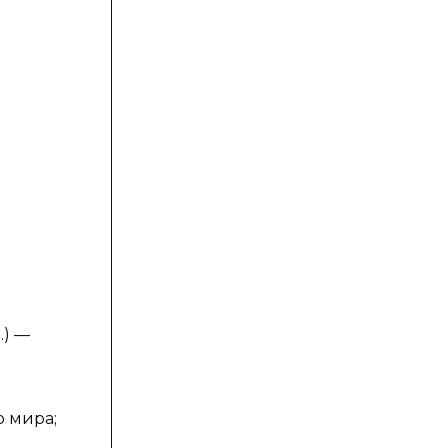
.) —
о мира;