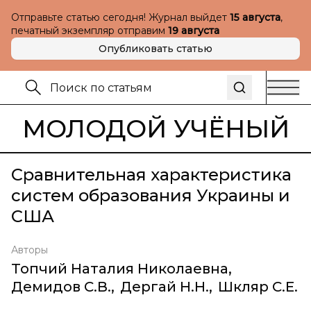
Отправьте статью сегодня! Журнал выйдет
15 августа
,
печатный экземпляр отправим
19 августа
Опубликовать статью
МОЛОДОЙ УЧЁНЫЙ
Сравнительная характеристика
систем образования Украины и
США
Авторы
Топчий Наталия Николаевна
,
Демидов С.В.
,
Дергай Н.Н.
,
Шкляр С.Е.