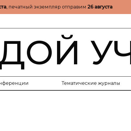
ста
, печатный экземпляр отправим
26 августа
ДОЙ У
нференции
Тематические журналы