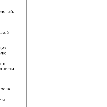
ологий.
еской
щих
елю
еть
ядности
роля.
а
нию