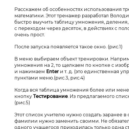
Расскажем об особенностях использования тре
математики. Этот тренажер разработал Володи
быстро выучить таблицу умножения, деления,
с переходом через десяток, в действиях с п
очень прост.
После запуска появляется такое окно. (рис.1)
В меню выбираем объект тренировки. Напри
умножения на 2, то щелкаем по кнопке с изоб
и нажимаем
Enter
и т. д. (это единственная 
пунктами меню.(рис.3, рис.4)
Когда вся таблица умножения более или мене
кнопку
Тестирование
. Из предлагаемого спи
(рис.5)
Этот список учителю нужно создать заранее в
фамилии нужно заменить своими. Не обязатель
одного учащегося приходилась только одна ст