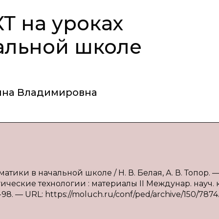
Т на уроках
альной школе
нна Владимировна
тики в начальной школе / Н. В. Белая, А. В. Топор. — 
еские технологии : материалы II Междунар. науч. ко
4-98. — URL: https://moluch.ru/conf/ped/archive/150/7874