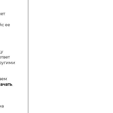
яет
йс ее
цу
ответ
другими
аем
ачать
.
на