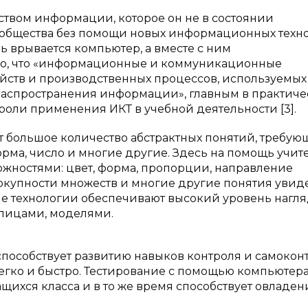
твом информации, которое он не в состоянии
я общества без помощи новых информационных техн
ь врывается компьютер, а вместе с ним
ого, что «информационные и коммуникационные
ройств и производственных процессов, используемых
 распространения информации», главным в практич
роли применения ИКТ в учебной деятельности [3].
т большое количество абстрактных понятий, требую
орма, число и многие другие. Здесь на помощь учит
жностями: цвет, форма, пропорции, направление
окупности множеств и многие другие понятия увид
ые технологии обеспечивают высокий уровень нагл
лицами, моделями.
пособствует развитию навыков контроля и самоконт
легко и быстро. Тестирование с помощью компьютер
щихся класса и в то же время способствует овладе