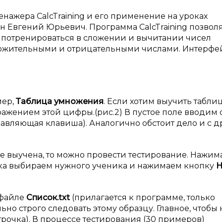
нажера CalcTraining и его применение на уроках
н Евгений Юрьевич. Программа CalcTraining позвол
 потренироваться в сложении и вычитании чисел
оложительными и отрицательными числами. Интерфе
мер,
Таблица умножения
. Если хотим выучить табли
ражением этой цифры.(рис.2) В пустое поле вводим 
управляющая клавиша). Аналогично обстоит дело и с 
е выучена, то можно провести тестирование. Нажим
ска выбираем нужного ученика и нажимаем кнопку
Н
 файле
Список.
txt
(прилагается к программе, только
но строго следовать этому образцу. Главное, чтобы 
рочка). В процессе тестирования (30 примеров)