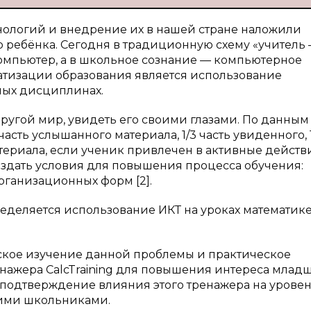
ологий и внедрение их в нашей стране наложили
о ребёнка. Сегодня в традиционную схему «учитель
омпьютер, а в школьное сознание — компьютерное
атизации образования является использование
ных дисциплинах.
другой мир, увидеть его своими глазами. По данным
часть услышанного материала, 1/3 часть увиденного, 
атериала, если ученик привлечен в активные действ
оздать условия для повышения процесса обучения:
рганизационных форм [2].
ределяется использование ИКТ на уроках математик
ское изучение данной проблемы и практическое
нажера CalcTraining для повышения интереса млад
 подтверждение влияния этого тренажера на урове
ими школьниками.