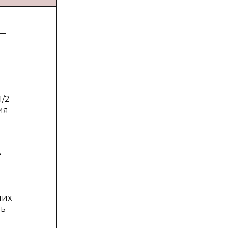
 —
1/2
ия
е
ших
нь