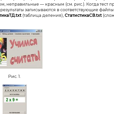
, неправильные — красным (см. рис.). Когда тест п
и результаты записываются в соответствующие файлы
тикаТД.txt
(таблица деления),
СтатистикаСВ.txt
(сло
Рис. 1.