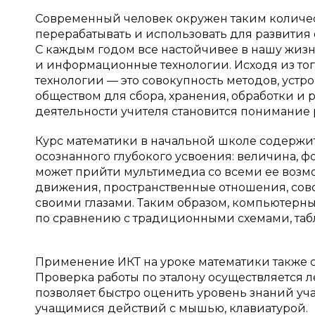
Современный человек окружен таким количес
перерабатывать и использовать для развити
С каждым годом все настойчивее в нашу жизн
и информационные технологии. Исходя из т
технологии — это совокупность методов, уст
обществом для сбора, хранения, обработки и
деятельности учителя становится понимание 
Курс математики в начальной школе содержи
осознанного глубокого усвоения: величина, ф
может прийти мультимедиа со всеми ее возмо
движения, пространственные отношения, сов
своими глазами. Таким образом, компьютерн
по сравнению с традиционными схемами, таб
Применение ИКТ на уроке математики также с
Проверка работы по эталону осуществляется 
позволяет быстро оценить уровень знаний уча
учащимися действий с мышью, клавиатурой.