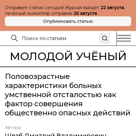
Отправьте статью сегодня! Журнал выйдет
22 августа
,
печатный экземпляр отправим
26 августа
Опубликовать статью
МОЛОДОЙ УЧЁНЫЙ
Половозрастные
характеристики больных
умственной отсталостью как
фактор совершения
общественно опасных действий
Авторы
Шваб Дмитрий Владимирович
,