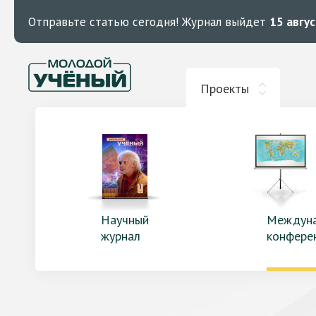
Отправьте статью сегодня!
Журнал выйдет
15 авгу
Проекты
Научный
Междун
журнал
конфере