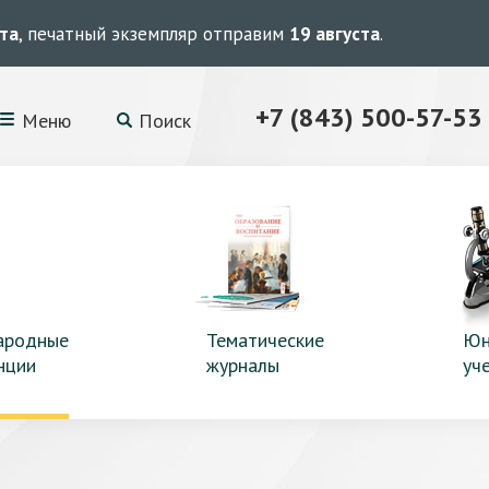
ста
, печатный экземпляр отправим
19 августа
.
+7 (843) 500-57-53
Меню
Поиск
ародные
Тематические
Юн
нции
журналы
уч