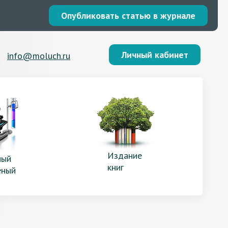
Опубликовать статью в журнале
Личный кабинет
info@moluch.ru
Издание
ый
книг
еный