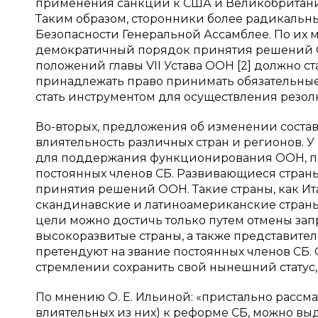
применения санкций к США и Великобритании
Таким образом, сторонники более радикальн
Безопасности Генеральной Ассамблее. По их 
демократичный порядок принятия решений О
положений главы VII Устава ООН [2] должно с
принадлежать право принимать обязательные
стать инструментом для осуществления резо
Во-вторых, предложения об изменении состав
влиятельность различных стран и регионов. У
для поддержания функционирования ООН, поэ
постоянных членов СБ. Развивающиеся стран
принятия решений ООН. Такие страны, как Ита
скандинавские и латиноамериканские страны,
цели можно достичь только путем отмены запр
высокоразвитые страны, а также представите
претендуют на звание постоянных членов СБ.
стремлении сохранить свой нынешний статус, 
По мнению О. Е. Ильиной: «пристально рассм
влиятельных из них) к реформе СБ, можно выд