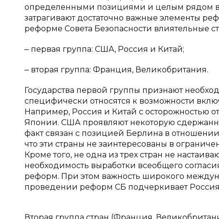
определенными позициями и целым рядом ва
затрагивают достаточно важные элементы рефо
реформе Совета Безопасности влиятельные с
‒ первая группа: США, Россия и Китай;
‒ вторая группа: Франция, Великобритания.
Государства первой группы признают необход
специфически относятся к возможности включ
Например, Россия и Китай с осторожностью о
Японии. США проявляют некоторую сдержанно
факт связан с позицией Берлина в отношении
что эти страны не заинтересованы в огранич
Кроме того, не одна из трех стран не настаи
необходимость выработки всеобщего согласи
реформ. При этом важность широкого между
проведении реформ СБ подчеркивает Россия
Вторая группа стран (Франция, Великобрита