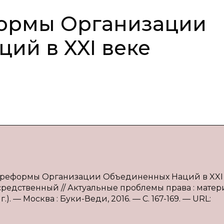
ормы Организации
ий в XXI веке
 реформы Организации Объединенных Наций в XXI 
средственный // Актуальные проблемы права : матер
.). — Москва : Буки-Веди, 2016. — С. 167-169. — URL: