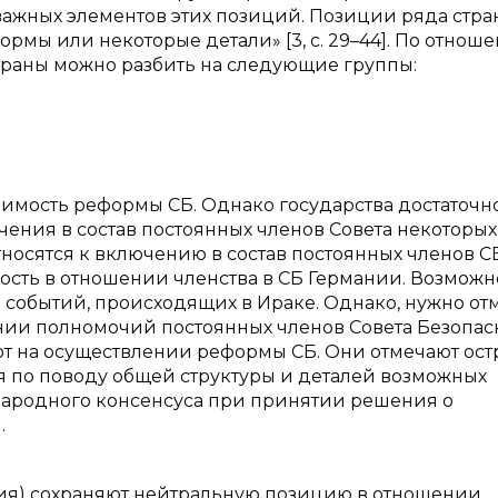
жных элементов этих позиций. Позиции ряда стра
рмы или некоторые детали» [3, с. 29–44]. По отнош
траны можно разбить на следующие группы:
имость реформы СБ. Однако государства достаточн
ения в состав постоянных членов Совета некоторых 
тносятся к включению в состав постоянных членов С
сть в отношении членства в СБ Германии. Возможно
 событий, происходящих в Ираке. Однако, нужно отм
ении полномочий постоянных членов Совета Безопас
вают на осуществлении реформы СБ. Они отмечают ос
я по поводу общей структуры и деталей возможных
народного консенсуса при принятии решения о
.
ния) сохраняют нейтральную позицию в отношении