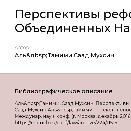
Перспективы реф
Объединенных Нац
Автор
Аль&nbsp;Тамими Саад Мухсин
Библиографическое описание
Аль&nbsp;Тамими, Саад Мухсин. Перспективы
Саад Мухсин Аль&nbsp;Тамими. — Текст : непо
Междунар. науч. конф. (г. Москва, декабрь 2016 г
https://moluch.ru/conf/law/archive/224/11515.