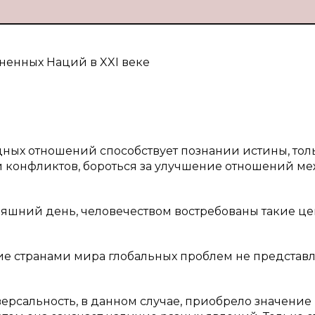
енных Наций в XXI веке
ых отношений способствует познании истины, тол
й конфликтов, бороться за улучшение отношений м
яшний день, человечеством востребованы такие це
ие странами мира глобальных проблем не представл
версальность, в данном случае, приобрело значение