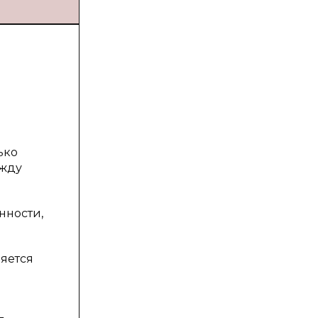
ько
ежду
нности,
яется