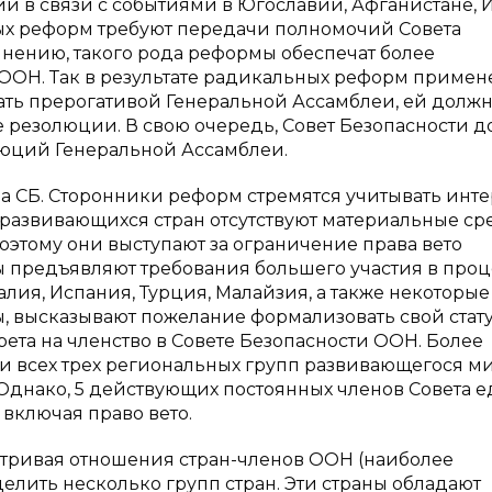
 в связи с событиями в Югославии, Афганистане, И
ых реформ требуют передачи полномочий Совета
мнению, такого рода реформы обеспечат более
ОН. Так в результате радикальных реформ примен
тать прерогативой Генеральной Ассамблеи, ей долж
 резолюции. В свою очередь, Совет Безопасности 
люций Генеральной Ассамблеи.
а СБ. Сторонники реформ стремятся учитывать инт
 развивающихся стран отсутствуют материальные ср
тому они выступают за ограничение права вето
ы предъявляют требования большего участия в проц
лия, Испания, Турция, Малайзия, а также некоторые
 высказывают пожелание формализовать свой стату
ета на членство в Совете Безопасности ООН. Более
ли всех трех региональных групп развивающегося м
 Однако, 5 действующих постоянных членов Совета 
включая право вето.
атривая отношения стран-членов ООН (наиболее
елить несколько групп стран. Эти страны обладают