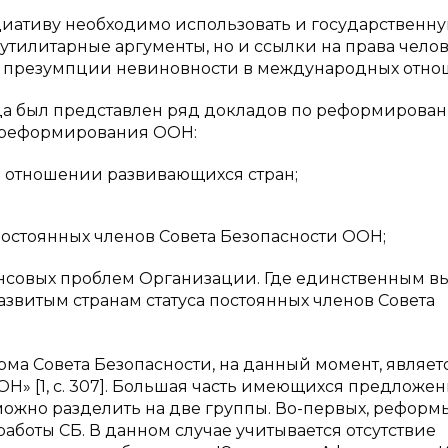
иативу необходимо использовать и государственну
тилитарные аргументы, но и ссылки на права челов
 презумпции невиновности в международных отно
года был представлен ряд докладов по реформирова
 реформирования ООН:
 в отношении развивающихся стран;
остоянных членов Совета Безопасности ООН;
ансовых проблем Организации. Где единственным в
звитым странам статуса постоянных членов Совета
форма Совета Безопасности, на данный момент, являет
» [1, с. 307]. Большая часть имеющихся предложен
жно разделить на две группы. Во-первых, реформ
боты СБ. В данном случае учитывается отсутствие