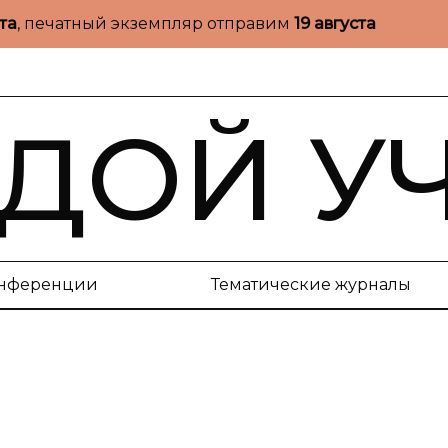
ста
, печатный экземпляр отправим
19 августа
ДОЙ У
нференции
Тематические журналы