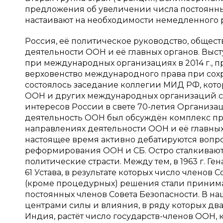
предложения об увеличении числа постоянных
настаивают на необходимости немедленного 
Россия, её политическое руководство, общес
деятельности ООН и её главных органов. Выс
при международных организациях в 2014 г., пр
верховенство международного права при сохра
состоялось заседание коллегии МИД РФ, кото
ООН и других международных организаций 
интересов России в свете 70-летия Организац
деятельность ООН был обсуждён комплекс пр
направлениях деятельности ООН и её главных 
настоящее время активно дебатируются вопр
реформирования ООН и СБ. Остро сталкиваютс
политические страсти. Между тем, в 1963 г. Г
61 Устава, в результате которых число членов С
(кроме процедурных) решения стали принима
постоянных членов Совета Безопасности. В 
центрами силы и влияния, в ряду которых дв
Индия, растёт число государств-членов ООН, 