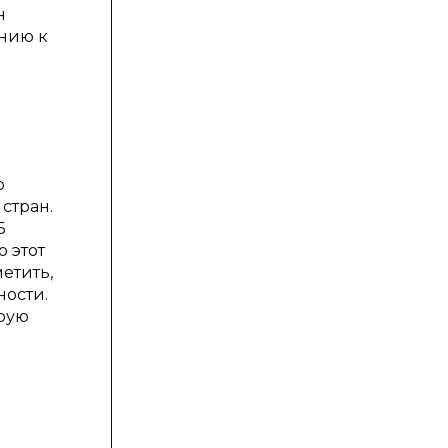
н
ению к
о
стран.
Б
 этот
етить,
ности.
трую