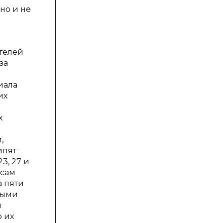
но и не
телей
за
иала
их
х
,
ипят
3, 27 и
осам
а пяти
выми
и
о их