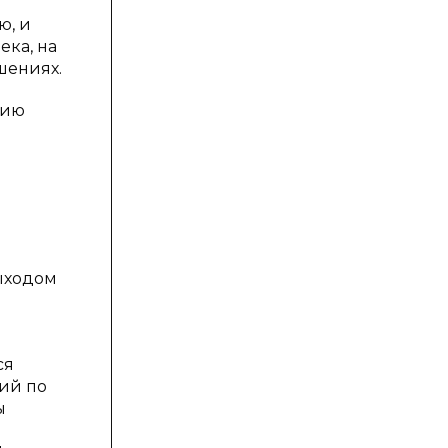
ю, и
ека, на
шениях.
нию
ыходом
ся
ий по
ы