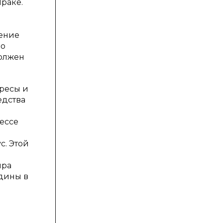
раке.
ение
но
должен
ересы и
едства
ессе
с. Этой
ира
едины в