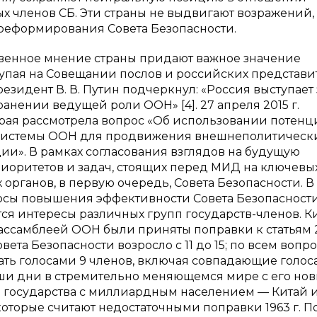
 членов СБ. Эти страны не выдвигают возражений, 
реформирования Совета Безопасности.
твенное мнение страны придают важное значение
тупая на Совещании послов и российских представи
езидент В. В. Путин подчеркнул: «Россия выступает 
нении ведущей роли ООН» [4]. 27 апреля 2015 г.
рая рассмотрела вопрос «Об использовании потенц
системы ООН для продвижения внешнеполитическ
ии». В рамках согласования взглядов на будущую
иоритетов и задач, стоящих перед МИД на ключевы
органов, в первую очередь, Совета Безопасности. В
осы повышения эффективности Совета Безопасности
я интересы различных групп государств-членов. К
енассамблеей ООН были приняты поправки к статьям 2
овета Безопасности возросло с 11 до 15; по всем вопр
ть голосами 9 членов, включая совпадающие голос
наши дни в стремительно меняющемся мире с его но
а государства с миллиардным населением — Китай 
которые считают недостаточными поправки 1963 г. П