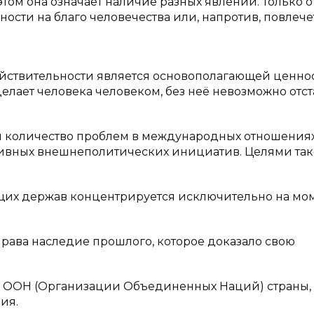
том она означает наличие разных явлений. Только о
ности на благо человечества или, напротив, повлече
ействительности является основополагающей ценно
елает человека человеком, без неё невозможно отст
ся количество проблем в международных отношения
тивных внешнеполитических инициатив. Целями та
ущих держав концентрируется исключительно на мо
рава наследие прошлого, которое доказало свою
ов ООН (Организации Объединенных Наций) страны,
ия.