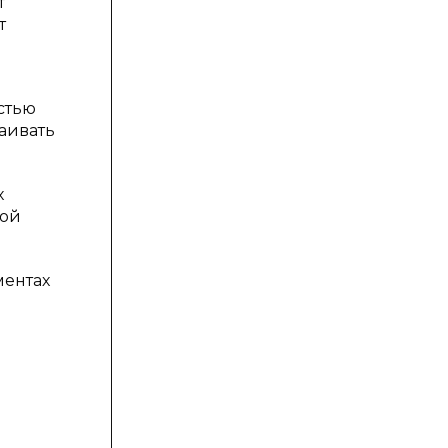
т
т
стью
аивать
х
кой
ментах