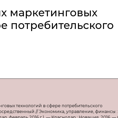
х маркетинговых
ре потребительского
нговых технологий в сфере потребительского
епосредственный // Экономика, управление, финансы :
р, февраль 2016 г.). — Краснодар : Новация, 2016. — С.