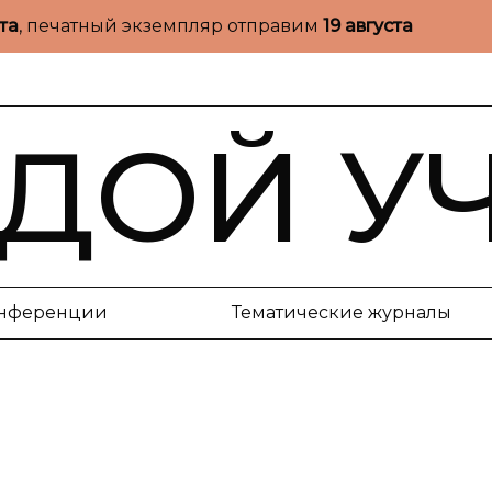
ста
, печатный экземпляр отправим
19 августа
ДОЙ У
нференции
Тематические журналы