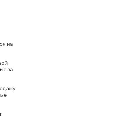
ря на
вой
ые за
родажу
ные
т