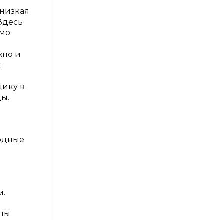
 низкая
Здесь
имо
жно и
я
щику в
ды.
.
годные
м.
алы