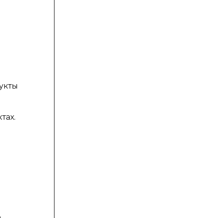
укты
тах.
д