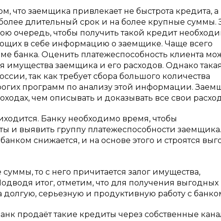
том, что заемщика привлекает не быстрота кредита, а
 более длительный срок и на более крупные суммы. 
вою очередь, чтобы получить такой кредит необход
ющих в себе информацию о заемщике. Чаще всего
ме банка. Оценить платежеспособность клиента мо
 имущества заемщика и его расходов. Однако така
ссии, так как требует сбора большого количества
рогих программ по анализу этой информации. Заем
ходах, чем описывать и доказывать все свои расхо
иходится. Банку необходимо время, чтобы
ы и выявить группу платежеспособности заемщика
банком снижается, и на основе этого и строятся вы
суммы, то с него причитается залог имущества,
одводя итог, отметим, что для получения выгодных
 долгую, серьезную и продуктивную работу с банко
анк продаёт такие кредиты через собственные кан