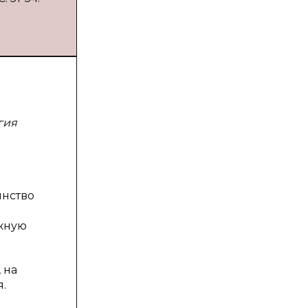
гия
инство
ажную
 на
.