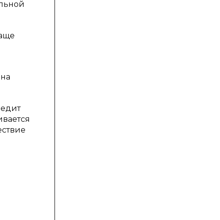
ельной
Чаще
 на
редит
ивается
ествие