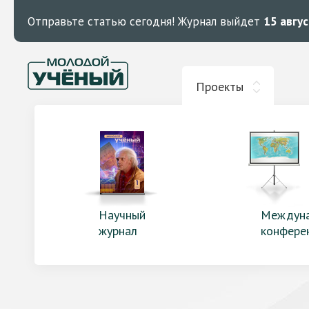
Отправьте статью сегодня!
Журнал выйдет
15 авгу
Проекты
Научный
Междун
журнал
конфере