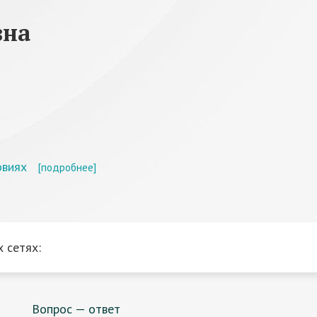
вна
овиях
[подробнее]
 сетях:
Вопрос — ответ