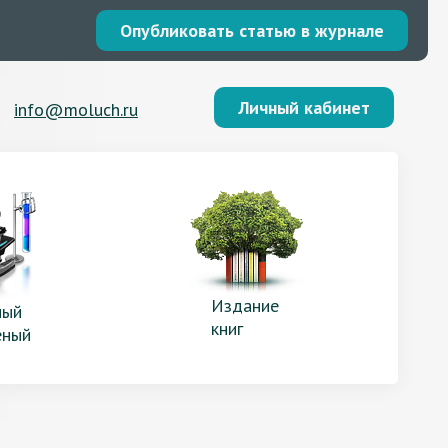
Опубликовать статью в журнале
Личный кабинет
info@moluch.ru
Издание
ый
книг
еный