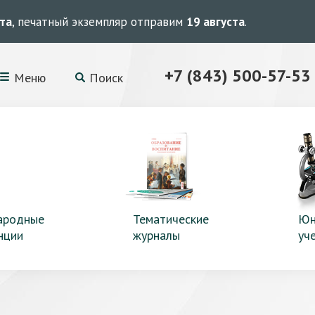
ста
, печатный экземпляр отправим
19 августа
.
+7 (843) 500-57-53
Меню
Поиск
ародные
Тематические
Юн
нции
журналы
уч