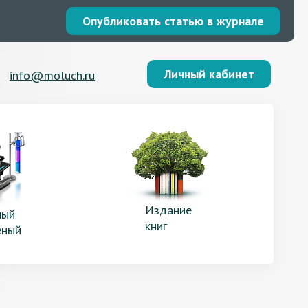
Опубликовать статью в журнале
Личный кабинет
info@moluch.ru
Издание
ый
книг
еный