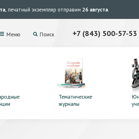
ста
, печатный экземпляр отправим
26 августа
.
+7 (843) 500-57-53
Меню
Поиск
ародные
Тематические
Юн
нции
журналы
уч