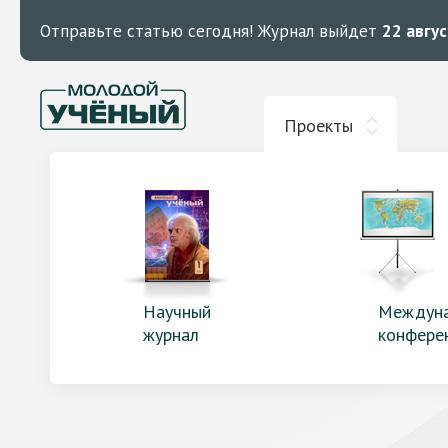
Отправьте статью сегодня!
Журнал выйдет
22 авгу
Проекты
Научный
Междун
журнал
конфере