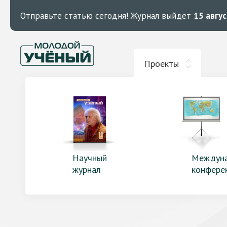
Отправьте статью сегодня!
Журнал выйдет
15 авгу
Проекты
Научный
Междун
журнал
конфере