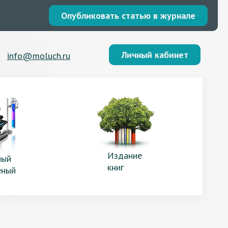
Опубликовать статью в журнале
Личный кабинет
info@moluch.ru
Издание
ый
книг
еный