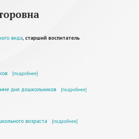
торовна
ного вида
,
старший воспитатель
ков
[подробнее]
жиме дня дошкольников
[подробнее]
школьного возраста
[подробнее]