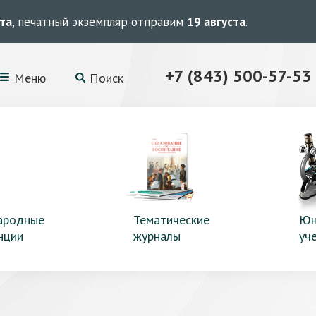
ста
, печатный экземпляр отправим
19 августа
.
+7 (843) 500-57-53
Меню
Поиск
ародные
Тематические
Юн
нции
журналы
уч