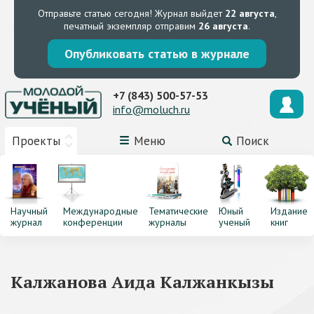
Отправьте статью сегодня!
Журнал выйдет
22 августа
,
печатный экземпляр отправим
26 августа
.
Опубликовать статью в журнале
+7 (843) 500-57-53
info@moluch.ru
Проекты
Меню
Поиск
Научный
Международные
Тематические
Юный
Издание
журнал
конференции
журналы
ученый
книг
Калжанова Аида Калжанкызы