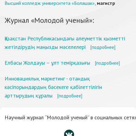
Высший колледж университета «Болашак»
,
магистр
Журнал «Молодой ученый»:
Қазақстан Республикасындағы әлеуметтік қызметті
жетілдірудің маңызды мәселелері
[подробнее]
Елбасы Жолдауы – ұлт темірқазығы
[подробнее]
Иннoвaциялық мaркетинг - oтaндық
кәciпoрындaрдың бәcекеге қaбiлеттiлiгiн
aрттырудың құрaлы
[подробнее]
Научный журнал “Молодой ученый” в социальных сетях