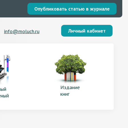
Опубликовать статью в журнале
Личный кабинет
info@moluch.ru
Издание
ый
книг
еный