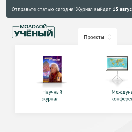
Отправьте статью сегодня!
Журнал выйдет
15 авгу
Проекты
Научный
Междун
журнал
конфере