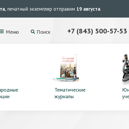
ста
, печатный экземпляр отправим
19 августа
.
+7 (843) 500-57-53
Меню
Поиск
ародные
Тематические
Юн
нции
журналы
уч