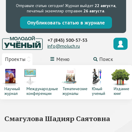
Отправьте статью сегодня!
Журнал выйдет
22 августа
,
печатный экземпляр отправим
26 августа
.
Опубликовать статью в журнале
+7 (843) 500-57-53
info@moluch.ru
Проекты
Меню
Поиск
Научный
Международные
Тематические
Юный
Издание
журнал
конференции
журналы
ученый
книг
Смагулова Шадияр Саятовна