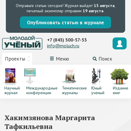
Отправьте статью сегодня!
Журнал выйдет
15 августа
,
печатный экземпляр отправим
19 августа
.
Опубликовать статью в журнале
+7 (843) 500-57-53
info@moluch.ru
Проекты
Меню
Поиск
Научный
Международные
Тематические
Юный
Издание
журнал
конференции
журналы
ученый
книг
Хакимзянова Маргарита
Тафкильевна