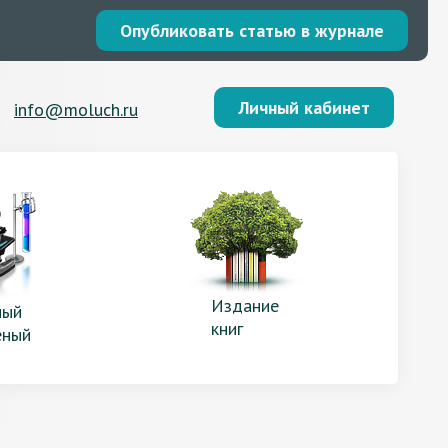
Опубликовать статью в журнале
Личный кабинет
info@moluch.ru
Издание
ый
книг
еный