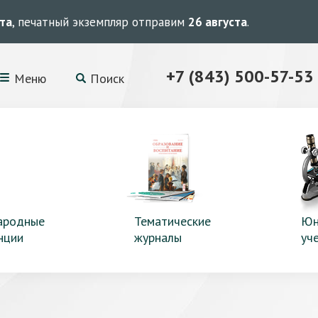
ста
, печатный экземпляр отправим
26 августа
.
+7 (843) 500-57-53
Меню
Поиск
ародные
Тематические
Юн
нции
журналы
уч