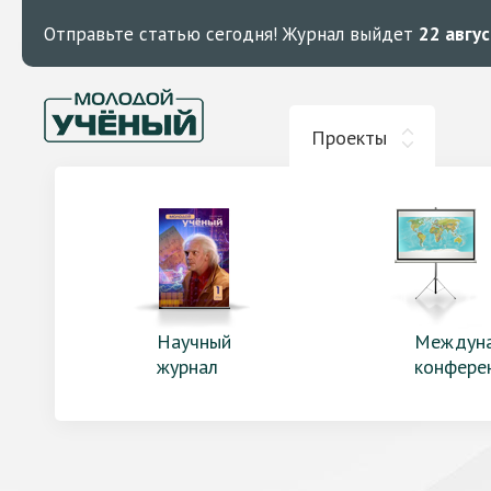
Отправьте статью сегодня!
Журнал выйдет
22 авгу
Проекты
Научный
Междун
журнал
конфере